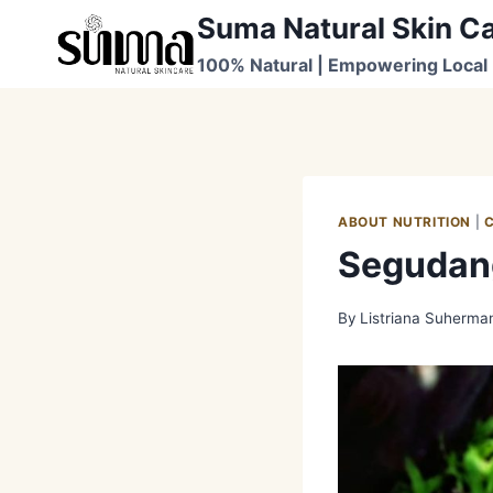
Skip
Suma Natural Skin C
to
100% Natural | Empowering Local 
content
ABOUT NUTRITION
|
Segudang
By
Listriana Suherma