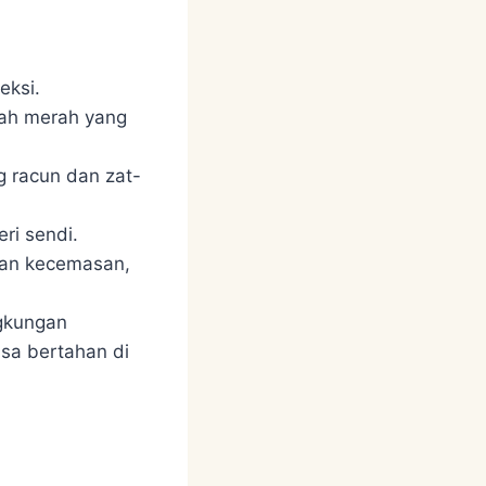
eksi.
rah merah yang
g racun dan zat-
ri sendi.
uan kecemasan,
ngkungan
isa bertahan di