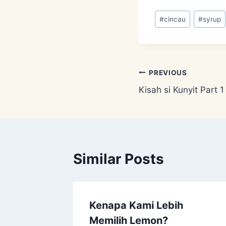
Post
#
cincau
#
syrup
Tags:
Post
PREVIOUS
Kisah si Kunyit Part 1
navigation
Similar Posts
Manfaat
Kenapa Kami Lebih
Memilih Lemon?