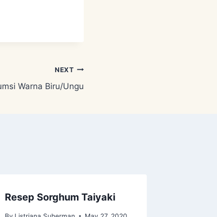
NEXT
msi Warna Biru/Ungu
Resep Sorghum Taiyaki
Old Ba
Jelly D
By
Listriana Suherman
May 27, 2020