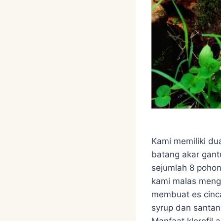
Kami memiliki du
batang akar gant
sejumlah 8 pohon
kami malas mengk
membuat es cinca
syrup dan santan
Manfaat klorofil a