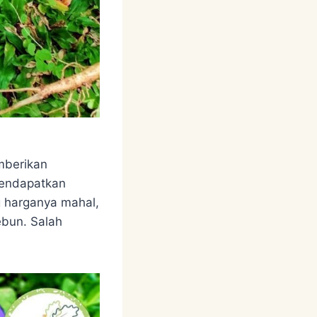
mberikan
mendapatkan
g harganya mahal,
ebun. Salah