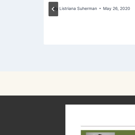
 27, 2020
By
Listriana Suherman
May 26, 2020