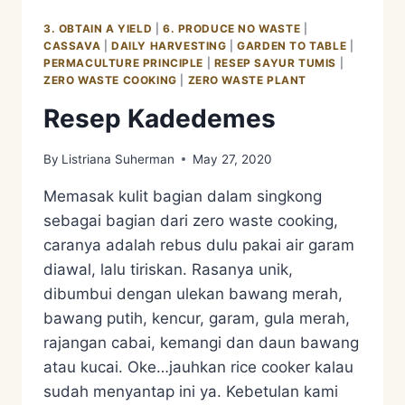
KEPAHITAN
HIDUP
3. OBTAIN A YIELD
|
6. PRODUCE NO WASTE
|
CASSAVA
|
DAILY HARVESTING
|
GARDEN TO TABLE
|
PERMACULTURE PRINCIPLE
|
RESEP SAYUR TUMIS
|
ZERO WASTE COOKING
|
ZERO WASTE PLANT
Resep Kadedemes
By
Listriana Suherman
May 27, 2020
Memasak kulit bagian dalam singkong
sebagai bagian dari zero waste cooking,
caranya adalah rebus dulu pakai air garam
diawal, lalu tiriskan. Rasanya unik,
dibumbui dengan ulekan bawang merah,
bawang putih, kencur, garam, gula merah,
rajangan cabai, kemangi dan daun bawang
atau kucai. Oke…jauhkan rice cooker kalau
sudah menyantap ini ya. Kebetulan kami