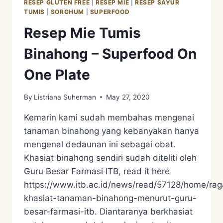
RESEP GLUTEN FREE
|
RESEP MIE
|
RESEP SAYUR
TUMIS
|
SORGHUM
|
SUPERFOOD
Resep Mie Tumis
Binahong – Superfood On
One Plate
By
Listriana Suherman
May 27, 2020
Kemarin kami sudah membahas mengenai
tanaman binahong yang kebanyakan hanya
mengenal dedaunan ini sebagai obat.
Khasiat binahong sendiri sudah diteliti oleh
Guru Besar Farmasi ITB, read it here
https://www.itb.ac.id/news/read/57128/home/ra
khasiat-tanaman-binahong-menurut-guru-
besar-farmasi-itb. Diantaranya berkhasiat