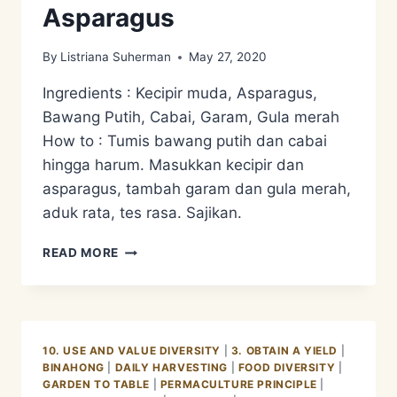
Asparagus
By
Listriana Suherman
May 27, 2020
Ingredients : Kecipir muda, Asparagus,
Bawang Putih, Cabai, Garam, Gula merah
How to : Tumis bawang putih dan cabai
hingga harum. Masukkan kecipir dan
asparagus, tambah garam dan gula merah,
aduk rata, tes rasa. Sajikan.
RESEP
READ MORE
TUMIS
KECIPIR
ASPARAGUS
10. USE AND VALUE DIVERSITY
|
3. OBTAIN A YIELD
|
BINAHONG
|
DAILY HARVESTING
|
FOOD DIVERSITY
|
GARDEN TO TABLE
|
PERMACULTURE PRINCIPLE
|