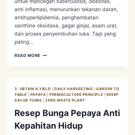
untuk mencegah tuberculosis, obesitas,
anti inflamasi, menurunkan tekanan darah,
antihyperlipidemia, penghambatan
xanthine oksidase, gagal ginjal, asam urat,
dan proses penyembuhan luka. Tapi yang
paling…
RESEP
READ MORE
MIE
TUMIS
BINAHONG
–
SUPERFOOD
3. OBTAIN A YIELD
|
DAILY HARVESTING
|
GARDEN TO
ON
TABLE
|
PAPAYA
|
PERMACULTURE PRINCIPLE
|
RESEP
ONE
SAYUR TUMIS
|
ZERO WASTE PLANT
PLATE
Resep Bunga Pepaya Anti
Kepahitan Hidup