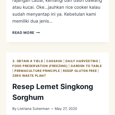
rajangan cabai, kemangi dan daun bawang
atau kucai. Oke…jauhkan rice cooker kalau
sudah menyantap ini ya. Kebetulan kami
memiliki dua jenis…
RESEP
READ MORE
KADEDEMES
3. OBTAIN A YIELD
|
CASSAVA
|
DAILY HARVESTING
|
FOOD PRESERVATION (FREEZING)
|
GARDEN TO TABLE
|
PERMACULTURE PRINCIPLE
|
RESEP GLUTEN FREE
|
ZERO WASTE PLANT
Resep Lemet Singkong
Sorghum
By
Listriana Suherman
May 27, 2020