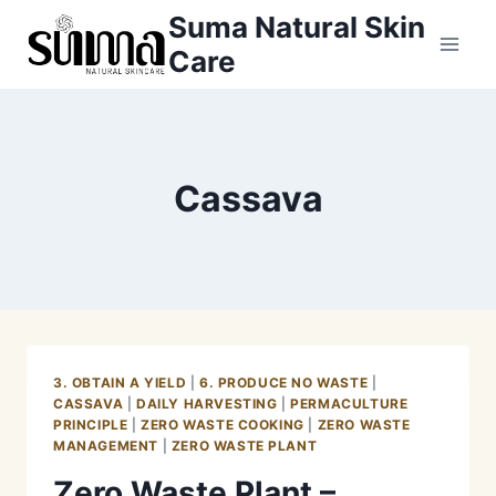
Skip
Suma Natural Skin
to
Care
content
Cassava
3. OBTAIN A YIELD
|
6. PRODUCE NO WASTE
|
CASSAVA
|
DAILY HARVESTING
|
PERMACULTURE
PRINCIPLE
|
ZERO WASTE COOKING
|
ZERO WASTE
MANAGEMENT
|
ZERO WASTE PLANT
Zero Waste Plant –