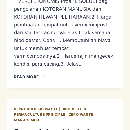
– VERSI EKONOMIS Pros :1. SOLUSI bagi
pengolahan KOTORAN MANUSIA dan
KOTORAN HEWAN PELIHARAAN.2. Harga
pembuatan tempat untuk vermicompost
dan starter cacingnya jelas tidak semahal
biodigester. Cons :1. Membutuhkan biaya
untuk membuat tempat
vermicompostnya.2. Harus rajin mengecek
kondisi para cacing.3. Jelas…
PENGOLAHAN
READ MORE
LIMBAH
ORGANIK
–
WORM
COMPOSTING
6. PRODUCE NO WASTE
|
BIODIGESTER
|
PERMACULTURE PRINCIPLE
|
ZERO WASTE
MANAGEMENT