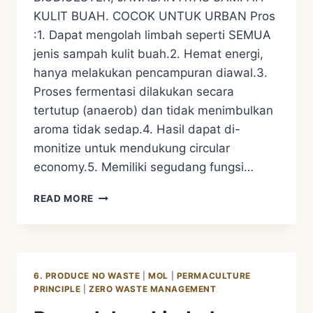
KULIT BUAH. COCOK UNTUK URBAN Pros
:1. Dapat mengolah limbah seperti SEMUA
jenis sampah kulit buah.2. Hemat energi,
hanya melakukan pencampuran diawal.3.
Proses fermentasi dilakukan secara
tertutup (anaerob) dan tidak menimbulkan
aroma tidak sedap.4. Hasil dapat di-
monitize untuk mendukung circular
economy.5. Memiliki segudang fungsi…
PENGOLAHAN
READ MORE
LIMBAH
ORGANIK
–
ECO
ENZYME
6. PRODUCE NO WASTE
|
MOL
|
PERMACULTURE
PRINCIPLE
|
ZERO WASTE MANAGEMENT