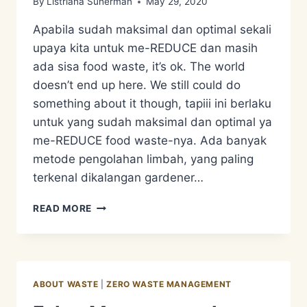
By
Listriana Suherman
May 29, 2020
Apabila sudah maksimal dan optimal sekali
upaya kita untuk me-REDUCE dan masih
ada sisa food waste, it’s ok. The world
doesn’t end up here. We still could do
something about it though, tapiii ini berlaku
untuk yang sudah maksimal dan optimal ya
me-REDUCE food waste-nya. Ada banyak
metode pengolahan limbah, yang paling
terkenal dikalangan gardener…
MENGENAI
READ MORE
PENGOLAHAN
LIMBAH
ABOUT WASTE
|
ZERO WASTE MANAGEMENT