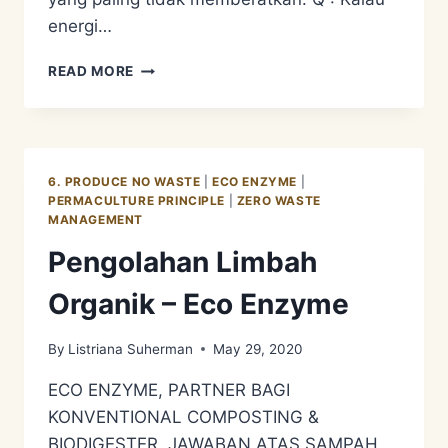
energi…
IMPORTANT
READ MORE
NOTES
ON
ECO
ENZYME
AND
6. PRODUCE NO WASTE
|
ECO ENZYME
|
MOL,
PERMACULTURE PRINCIPLE
|
ZERO WASTE
SEBAGAI
MANAGEMENT
METODE
Pengolahan Limbah
PENGOLAHAN
LIMBAH
Organik – Eco Enzyme
DAPUR/KITCHEN
WASTE
By
Listriana Suherman
May 29, 2020
ECO ENZYME, PARTNER BAGI
KONVENTIONAL COMPOSTING &
BIODIGESTER, JAWABAN ATAS SAMPAH