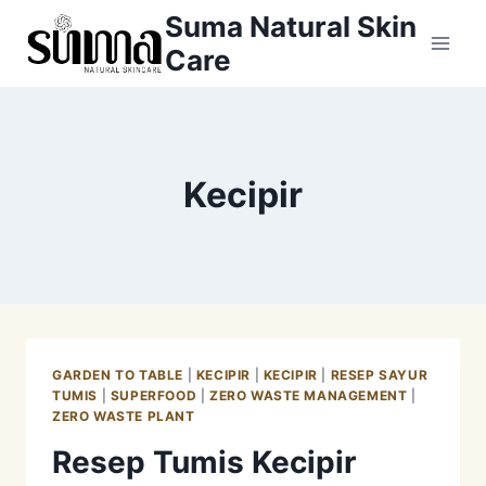
Skip
Suma Natural Skin
to
Care
content
Kecipir
GARDEN TO TABLE
|
KECIPIR
|
KECIPIR
|
RESEP SAYUR
TUMIS
|
SUPERFOOD
|
ZERO WASTE MANAGEMENT
|
ZERO WASTE PLANT
Resep Tumis Kecipir