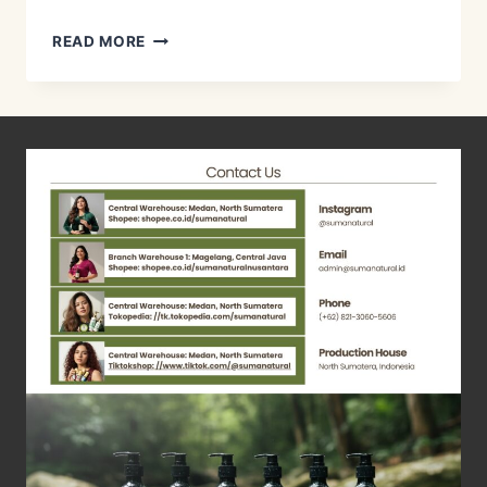
KECIPIR
READ MORE
–
ZERO
WASTE
PLANT
DAN
SUMBER
FOLAT
IBU
HAMIL