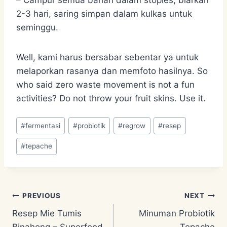
2-3 hari, saring simpan dalam kulkas untuk
seminggu.
Well, kami harus bersabar sebentar ya untuk
melaporkan rasanya dan memfoto hasilnya. So
who said zero waste movement is not a fun
activities? Do not throw your fruit skins. Use it.
Post
#
fermentasi
#
probiotik
#
regrow
#
resep
Tags:
#
tepache
Post
PREVIOUS
NEXT
Resep Mie Tumis
Minuman Probiotik
navigation
Binahong – Superfood
Tepache