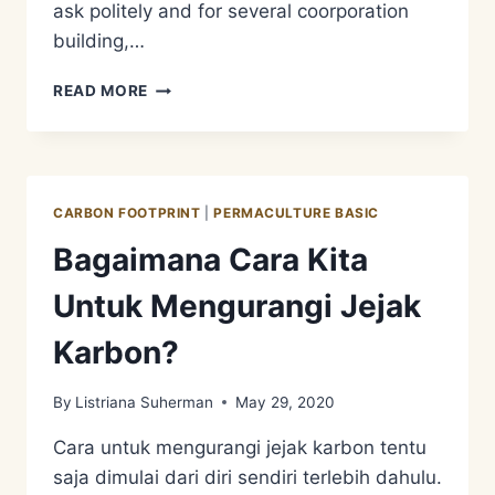
ask politely and for several coorporation
building,…
ONE
READ MORE
MAN’S
TRASH
IS
ANOTHER
MAN’S
CARBON FOOTPRINT
|
PERMACULTURE BASIC
TREASURE,
SEBAGAI
Bagaimana Cara Kita
SALAH
SATU
Untuk Mengurangi Jejak
METODE
PENGOLAHAN
Karbon?
LIMBAH
By
Listriana Suherman
May 29, 2020
Cara untuk mengurangi jejak karbon tentu
saja dimulai dari diri sendiri terlebih dahulu.