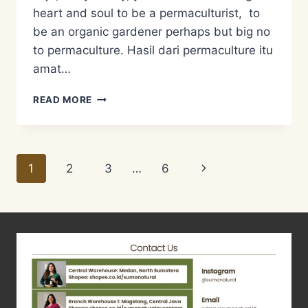
heart and soul to be a permaculturist, to
be an organic gardener perhaps but big no
to permaculture. Hasil dari permaculture itu
amat…
HUBUNGANNYA
READ MORE
APA
SIH?
Page
Next
1
2
3
…
6
navigation
Page