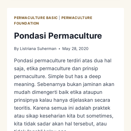
BELAJAR
DAN
MEMAHAMI
PERMACULTURE BASIC
|
PERMACULTURE
ETIKA
FOUNDATION
PERMACULTURE/PERMACULTURE
Pondasi Permaculture
ETHICS?
By
Listriana Suherman
May 28, 2020
Pondasi permaculture terdiri atas dua hal
saja, etika permaculture dan prinsip
permaculture. Simple but has a deep
meaning. Sebenarnya bukan jaminan akan
mudah dimengerti baik etika ataupun
prinsipnya kalau hanya dijelaskan secara
teoritis. Karena semua ini adalah praktek
atau sikap keseharian kita but sometimes,
kita tidak sadar akan hal tersebut, atau