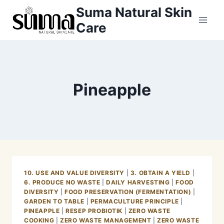
Skip
Suma Natural Skin
to
Care
content
Pineapple
10. USE AND VALUE DIVERSITY
|
3. OBTAIN A YIELD
|
6. PRODUCE NO WASTE
|
DAILY HARVESTING
|
FOOD
DIVERSITY
|
FOOD PRESERVATION (FERMENTATION)
|
GARDEN TO TABLE
|
PERMACULTURE PRINCIPLE
|
PINEAPPLE
|
RESEP PROBIOTIK
|
ZERO WASTE
COOKING
|
ZERO WASTE MANAGEMENT
|
ZERO WASTE