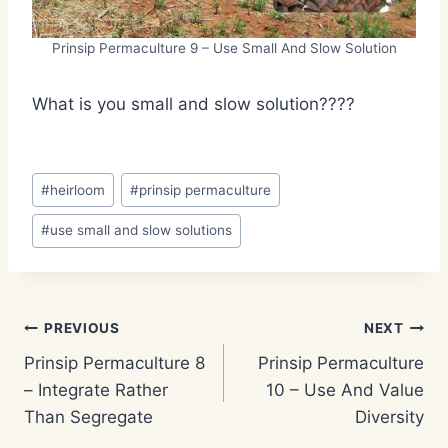
Prinsip Permaculture 9 – Use Small And Slow Solution
What is you small and slow solution????
Post
#
heirloom
#
prinsip permaculture
Tags:
#
use small and slow solutions
Post
PREVIOUS
NEXT
Prinsip Permaculture 8
Prinsip Permaculture
navigation
– Integrate Rather
10 – Use And Value
Than Segregate
Diversity