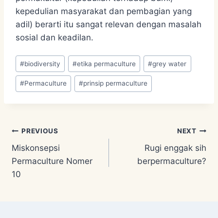
kepedulian masyarakat dan pembagian yang
adil) berarti itu sangat relevan dengan masalah
sosial dan keadilan.
Post
#
biodiversity
#
etika permaculture
#
grey water
Tags:
#
Permaculture
#
prinsip permaculture
Post
PREVIOUS
NEXT
Miskonsepsi
Rugi enggak sih
navigation
Permaculture Nomer
berpermaculture?
10