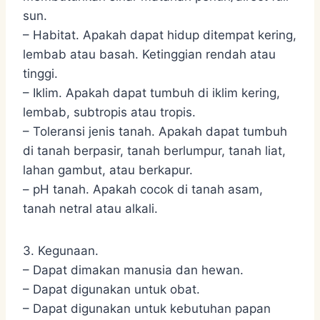
sun.
– Habitat. Apakah dapat hidup ditempat kering,
lembab atau basah. Ketinggian rendah atau
tinggi.
– Iklim. Apakah dapat tumbuh di iklim kering,
lembab, subtropis atau tropis.
– Toleransi jenis tanah. Apakah dapat tumbuh
di tanah berpasir, tanah berlumpur, tanah liat,
lahan gambut, atau berkapur.
– pH tanah. Apakah cocok di tanah asam,
tanah netral atau alkali.
3. Kegunaan.
– Dapat dimakan manusia dan hewan.
– Dapat digunakan untuk obat.
– Dapat digunakan untuk kebutuhan papan