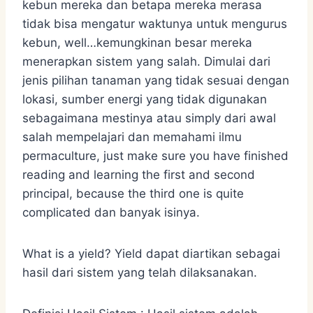
kebun mereka dan betapa mereka merasa
tidak bisa mengatur waktunya untuk mengurus
kebun, well…kemungkinan besar mereka
menerapkan sistem yang salah. Dimulai dari
jenis pilihan tanaman yang tidak sesuai dengan
lokasi, sumber energi yang tidak digunakan
sebagaimana mestinya atau simply dari awal
salah mempelajari dan memahami ilmu
permaculture, just make sure you have finished
reading and learning the first and second
principal, because the third one is quite
complicated dan banyak isinya.
What is a yield? Yield dapat diartikan sebagai
hasil dari sistem yang telah dilaksanakan.