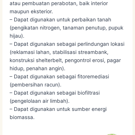
atau pembuatan perabotan, baik interior
maupun eksterior.
– Dapat digunakan untuk perbaikan tanah
(pengikatan nitrogen, tanaman penutup, pupuk
hijau).
– Dapat digunakan sebagai perlindungan lokasi
(reklamasi lahan, stabilisasi streambank,
konstruksi shelterbelt, pengontrol erosi, pagar
hidup, penahan angin).
– Dapat digunakan sebagai fitoremediasi
(pembersihan racun).
– Dapat digunakan sebagai biofiltrasi
(pengelolaan air limbah).
– Dapat digunakan untuk sumber energi
biomassa.