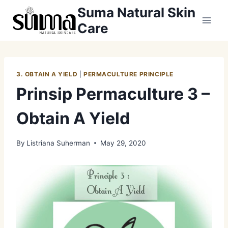
Skip
Suma Natural Skin
to
Care
content
3. OBTAIN A YIELD
|
PERMACULTURE PRINCIPLE
Prinsip Permaculture 3 –
Obtain A Yield
By
Listriana Suherman
May 29, 2020