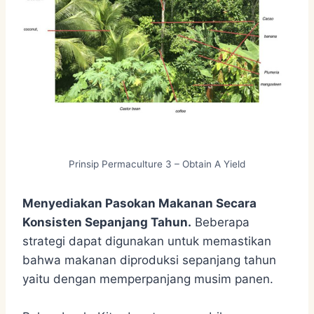
Prinsip Permaculture 3 – Obtain A Yield
Menyediakan Pasokan Makanan Secara
Konsisten Sepanjang Tahun.
Beberapa
strategi dapat digunakan untuk memastikan
bahwa makanan diproduksi sepanjang tahun
yaitu dengan memperpanjang musim panen.