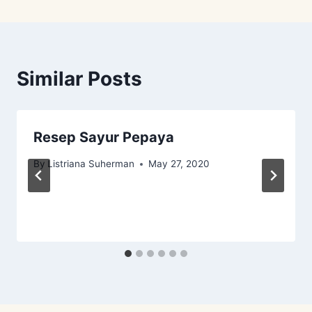
Similar Posts
Resep Sayur Pepaya
By
Listriana Suherman
May 27, 2020