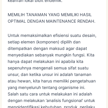
kearifan lokal bibit endemik.
MEMILIH TANAMAN YANG MEMILIKI HASIL
OPTIMAL DENGAN MAINTENANCE RENDAH.
Untuk memaksimalkan efisiensi suatu desain,
setiap elemen (komponen) dipilih dan
ditempatkan dengan maksud agar dapat
menyediakan sebanyak mungkin fungsi. Kita
hanya dapat melakukan ini apabila kita
sepenuhnya mengenali semua sifat suatu
unsur, dan ketika unsur ini adalah tanaman
atau hewan, kita harus memiliki pengetahuan
yang menyeluruh tentang organisme ini.
Salah satu cara untuk melakukan ini adalah
dengan melakukan ‘analisis fungsional’ untuk
mengidentifikasi kebutuhan, produk, perilaku,