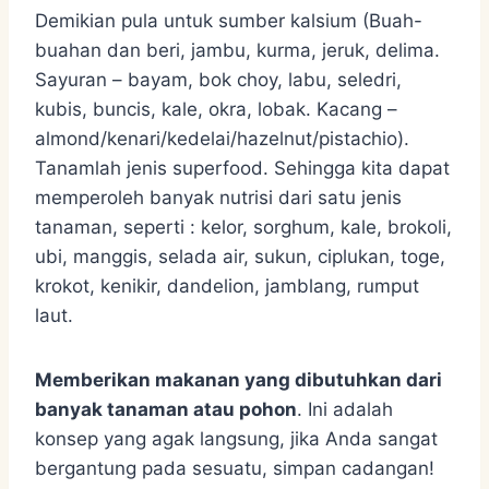
Demikian pula untuk sumber kalsium (Buah-
buahan dan beri, jambu, kurma, jeruk, delima.
Sayuran – bayam, bok choy, labu, seledri,
kubis, buncis, kale, okra, lobak. Kacang –
almond/kenari/kedelai/hazelnut/pistachio).
Tanamlah jenis superfood. Sehingga kita dapat
memperoleh banyak nutrisi dari satu jenis
tanaman, seperti : kelor, sorghum, kale, brokoli,
ubi, manggis, selada air, sukun, ciplukan, toge,
krokot, kenikir, dandelion, jamblang, rumput
laut.
Memberikan makanan yang dibutuhkan dari
banyak tanaman atau pohon
. Ini adalah
konsep yang agak langsung, jika Anda sangat
bergantung pada sesuatu, simpan cadangan!