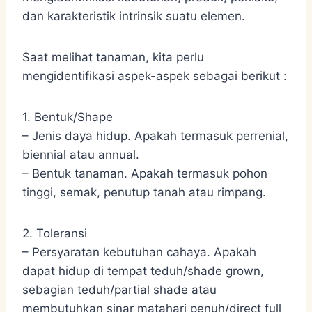
dan karakteristik intrinsik suatu elemen.
Saat melihat tanaman, kita perlu
mengidentifikasi aspek-aspek sebagai berikut :
1. Bentuk/Shape
– Jenis daya hidup. Apakah termasuk perrenial,
biennial atau annual.
– Bentuk tanaman. Apakah termasuk pohon
tinggi, semak, penutup tanah atau rimpang.
2. Toleransi
– Persyaratan kebutuhan cahaya. Apakah
dapat hidup di tempat teduh/shade grown,
sebagian teduh/partial shade atau
membutuhkan sinar matahari penuh/direct full