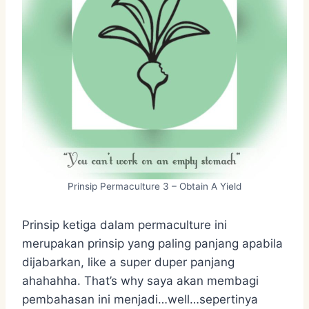
Prinsip Permaculture 3 – Obtain A Yield
Prinsip ketiga dalam permaculture ini
merupakan prinsip yang paling panjang apabila
dijabarkan, like a super duper panjang
ahahahha. That’s why saya akan membagi
pembahasan ini menjadi…well…sepertinya