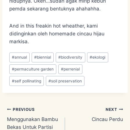
hidupnya. Okeh…sudah agak mirip kebun
pemda sekarang bentuknya ahahahha.
And in this freakin hot wheather, kami
didinginkan oleh homemade cincau hijau
markisa.
Post
#
annual
#
biennial
#
biodiversity
#
ekologi
Tags:
#
permaculture garden
#
perrenial
#
self pollinating
#
soil preservation
Post
PREVIOUS
NEXT
Menggunakan Bambu
Cincau Perdu
navigation
Bekas Untuk Partisi