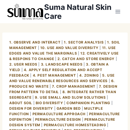
Skip
Suma Natural Skin
to
Care
content
1. OBSERVE AND INTERACT
|
1. SECTOR ANALYSIS
|
1. SOIL
MANAGEMENT
|
10. USE AND VALUE DIVERSITY
|
11. USE
EDGES AND VALUE THE MARGINALS
|
12. CREATIVELY USE
& RESPONS TO CHANGE
|
2. CATCH AND STORE ENERGY
|
2. USER NEEDS
|
3. LANDSCAPE NEEDS
|
3. OBTAIN A
YIELD
|
4. APPLY SELF REGULATION AND ACCEPT
FEEDBACK
|
4. PEST MANAGEMENT
|
4. ZONING
|
5. USE
AND VALUE RENEWABLE RESOURCES AND SERVICES
|
6.
PRODUCE NO WASTE
|
7. CROP MANAGEMENT
|
7. DESIGN
FROM PATTERN TO DETAIL
|
8. INTEGRATE RATHER THAN
SEGREGATE
|
9. USE SMALL AND SLOW SOLUTIONS
|
ABOUT SOIL
|
BIO DIVERSITY
|
COMPANION PLANTING
|
DESIGN FOR DIVERSITY
|
GARDEN BED
|
MULTIPLE
FUNCTION
|
PERMACULTURE APPROACH
|
PERMACULTURE
DEFENITION
|
PERMACULTURE DESIGN
|
PERMACULTURE
DESIGN SYSTEM
|
PERMACULTURE HOMESTEADING
|