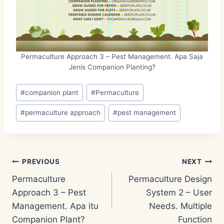
Permaculture Approach 3 – Pest Management. Apa Saja
Jenis Companion Planting?
Post
#
companion plant
#
Permaculture
Tags:
#
permaculture approach
#
pest management
Post
PREVIOUS
NEXT
Permaculture
Permaculture Design
navigation
Approach 3 – Pest
System 2 – User
Management. Apa itu
Needs. Multiple
Companion Plant?
Function