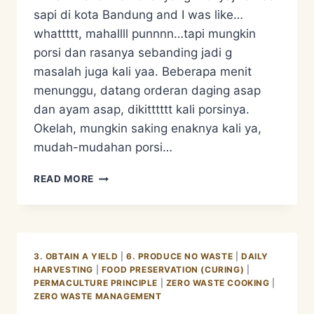
sapi di kota Bandung and I was like…
whattttt, mahallll punnnn…tapi mungkin
porsi dan rasanya sebanding jadi g
masalah juga kali yaa. Beberapa menit
menunggu, datang orderan daging asap
dan ayam asap, dikitttttt kali porsinya.
Okelah, mungkin saking enaknya kali ya,
mudah-mudahan porsi…
RESEP
READ MORE
STIR
FRY
SMOKE
DUCK/ENTOG
ASAP
3. OBTAIN A YIELD
|
6. PRODUCE NO WASTE
|
DAILY
HARVESTING
|
FOOD PRESERVATION (CURING)
|
PERMACULTURE PRINCIPLE
|
ZERO WASTE COOKING
|
ZERO WASTE MANAGEMENT