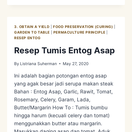
–
CURING
3. OBTAIN A YIELD
|
FOOD PRESERVATION (CURING)
|
GARDEN TO TABLE
|
PERMACULTURE PRINCIPLE
|
RESEP ENTOG
Resep Tumis Entog Asap
By
Listriana Suherman
May 27, 2020
Ini adalah bagian potongan entog asap
yang agak besar jadi serupa makan steak
Bahan : Entog Asap, Garlic, Rawit, Tomat,
Rosemary, Celery, Garam, Lada,
Butter/Margarin How To : Tumis bumbu
hingga harum (kecuali celery dan tomat)
menggunakkan butter atau margarin.
Masukkan daging asap dan tomat. Aduk