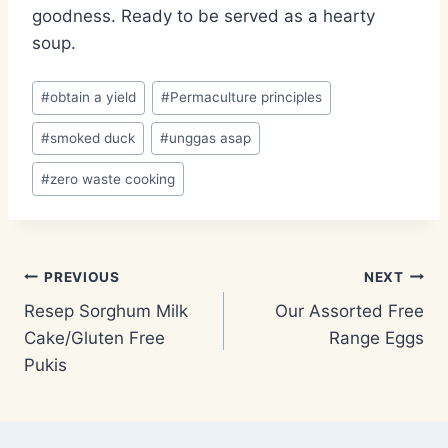
goodness. Ready to be served as a hearty
soup.
Post
#
obtain a yield
#
Permaculture principles
Tags:
#
smoked duck
#
unggas asap
#
zero waste cooking
Post
PREVIOUS
NEXT
Resep Sorghum Milk
Our Assorted Free
navigation
Cake/Gluten Free
Range Eggs
Pukis