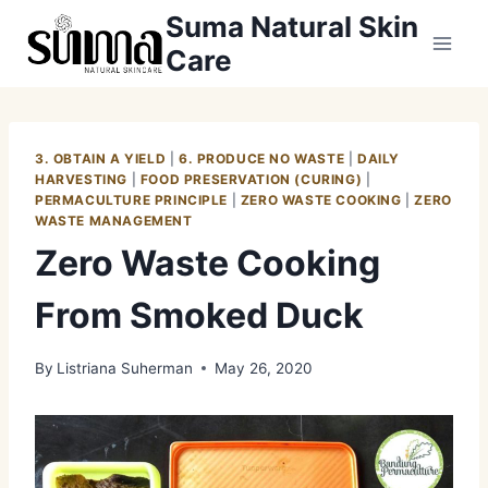
Skip
Suma Natural Skin
to
Care
content
3. OBTAIN A YIELD
|
6. PRODUCE NO WASTE
|
DAILY
HARVESTING
|
FOOD PRESERVATION (CURING)
|
PERMACULTURE PRINCIPLE
|
ZERO WASTE COOKING
|
ZERO
WASTE MANAGEMENT
Zero Waste Cooking
From Smoked Duck
By
Listriana Suherman
May 26, 2020