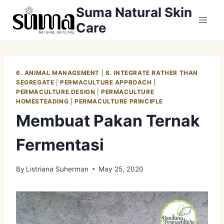
Skip
Suma Natural Skin
to
Care
content
6. ANIMAL MANAGEMENT
|
8. INTEGRATE RATHER THAN
SEGREGATE
|
PERMACULTURE APPROACH
|
PERMACULTURE DESIGN
|
PERMACULTURE
HOMESTEADING
|
PERMACULTURE PRINCIPLE
Membuat Pakan Ternak
Fermentasi
By
Listriana Suherman
May 25, 2020