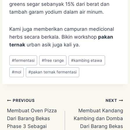
greens segar sebanyak 15% dari berat dan
tambah garam yodium dalam air minum.
Kami juga memberikan campuran medicional
herbs secara berkala. Bikin workshop
pakan
ternak
urban asik juga kali ya.
Post
#
fermentasi
#
free range
#
kambing etawa
Tags:
#
mol
#
pakan ternak fermentasi
Post
PREVIOUS
NEXT
Membuat Oven Pizza
Membuat Kandang
navigation
Dari Barang Bekas
Kambing dan Domba
Phase 3 Sebagai
Dari Barang Bekas