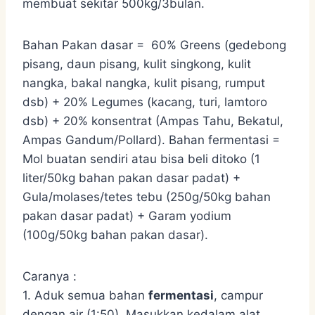
membuat sekitar 500kg/3bulan.
Bahan Pakan dasar = 60% Greens (gedebong
pisang, daun pisang, kulit singkong, kulit
nangka, bakal nangka, kulit pisang, rumput
dsb) + 20% Legumes (kacang, turi, lamtoro
dsb) + 20% konsentrat (Ampas Tahu, Bekatul,
Ampas Gandum/Pollard). Bahan fermentasi =
Mol buatan sendiri atau bisa beli ditoko (1
liter/50kg bahan pakan dasar padat) +
Gula/molases/tetes tebu (250g/50kg bahan
pakan dasar padat) + Garam yodium
(100g/50kg bahan pakan dasar).
Caranya :
1. Aduk semua bahan
fermentasi
, campur
dengan air (1:50). Masukkan kedalam alat