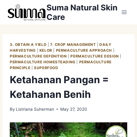
Skip
Suma Natural Skin
to
Care
content
3. OBTAIN A YIELD
|
7. CROP MANAGEMENT
|
DAILY
HARVESTING
|
KELOR
|
PERMACULTURE APPROACH
|
PERMACULTURE DEFENITION
|
PERMACULTURE DESIGN
|
PERMACULTURE HOMESTEADING
|
PERMACULTURE
PRINCIPLE
|
SUPERFOOD
Ketahanan Pangan =
Ketahanan Benih
By
Listriana Suherman
May 27, 2020