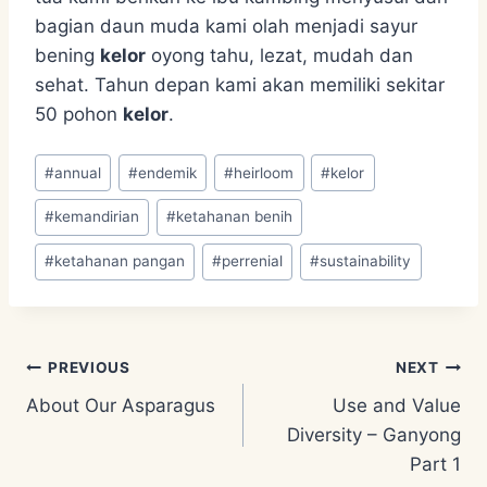
bagian daun muda kami olah menjadi sayur
bening
kelor
oyong tahu, lezat, mudah dan
sehat. Tahun depan kami akan memiliki sekitar
50 pohon
kelor
.
Post
#
annual
#
endemik
#
heirloom
#
kelor
Tags:
#
kemandirian
#
ketahanan benih
#
ketahanan pangan
#
perrenial
#
sustainability
Post
PREVIOUS
NEXT
About Our Asparagus
Use and Value
navigation
Diversity – Ganyong
Part 1