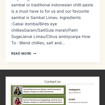
sambal or traditional indonesian chilli paste
is a must have to for us and our favourite
sambal is Sambal Limau. Ingredients
:Cabai domba/Birds eye
chilliesGaram/SaltGula merah/Palm
SugarJeruk Limau/Citrus amblycarpa How
To : Blend chillies, salt and…
RESEP
READ MORE
SAMBAL
RAWIT