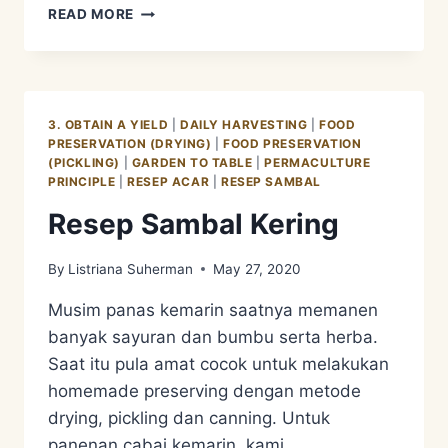
RESEP
READ MORE
PENCOK
KACANG
PANJANG
DAN
DAUN
3. OBTAIN A YIELD
|
DAILY HARVESTING
|
FOOD
PRAMBORS
PRESERVATION (DRYING)
|
FOOD PRESERVATION
(PICKLING)
|
GARDEN TO TABLE
|
PERMACULTURE
PRINCIPLE
|
RESEP ACAR
|
RESEP SAMBAL
Resep Sambal Kering
By
Listriana Suherman
May 27, 2020
Musim panas kemarin saatnya memanen
banyak sayuran dan bumbu serta herba.
Saat itu pula amat cocok untuk melakukan
homemade preserving dengan metode
drying, pickling dan canning. Untuk
panenan cabai kemarin, kami