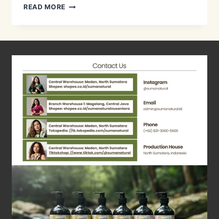
RESEP
READ MORE
PENCOK
KACANG
PANJANG
DAN
DAUN
PRAMBORS