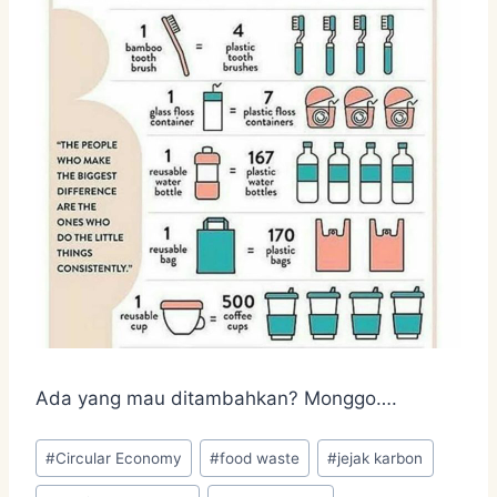
Ada yang mau ditambahkan? Monggo….
Post
#
Circular Economy
#
food waste
#
jejak karbon
Tags: