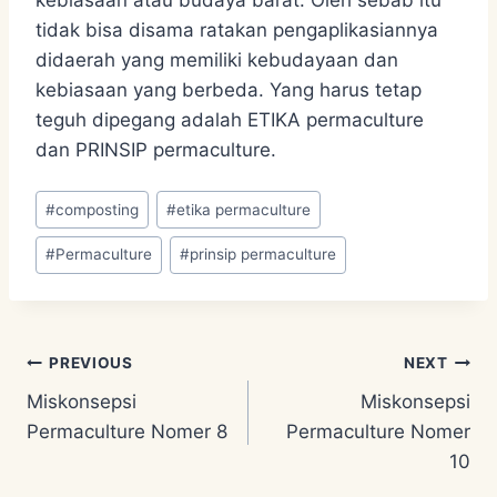
tidak bisa disama ratakan pengaplikasiannya
didaerah yang memiliki kebudayaan dan
kebiasaan yang berbeda. Yang harus tetap
teguh dipegang adalah ETIKA permaculture
dan PRINSIP permaculture.
Post
#
composting
#
etika permaculture
Tags:
#
Permaculture
#
prinsip permaculture
Post
PREVIOUS
NEXT
Miskonsepsi
Miskonsepsi
navigation
Permaculture Nomer 8
Permaculture Nomer
10