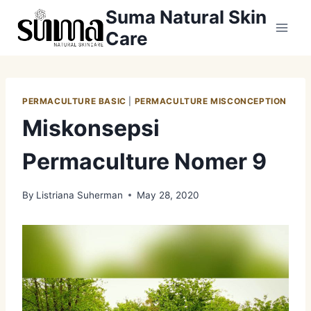
Skip
Suma Natural Skin
to
Care
content
PERMACULTURE BASIC
|
PERMACULTURE MISCONCEPTION
Miskonsepsi
Permaculture Nomer 9
By
Listriana Suherman
May 28, 2020