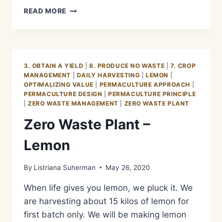
OBTAIN
READ MORE
A
YIELD
–
MENAMBAH
VALUE
3. OBTAIN A YIELD
|
6. PRODUCE NO WASTE
|
7. CROP
DAN
MANAGEMENT
|
DAILY HARVESTING
|
LEMON
|
NILAI
OPTIMALIZING VALUE
|
PERMACULTURE APPROACH
|
JUAL
PERMACULTURE DESIGN
|
PERMACULTURE PRINCIPLE
HASIL
|
ZERO WASTE MANAGEMENT
|
ZERO WASTE PLANT
PANEN
Zero Waste Plant –
Lemon
By
Listriana Suherman
May 26, 2020
When life gives you lemon, we pluck it. We
are harvesting about 15 kilos of lemon for
first batch only. We will be making lemon