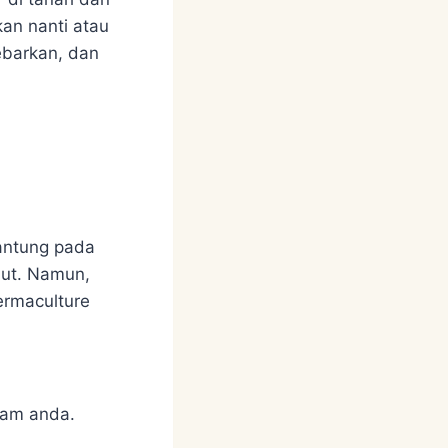
an nanti atau
barkan, dan
antung pada
ebut. Namun,
ermaculture
anam anda.