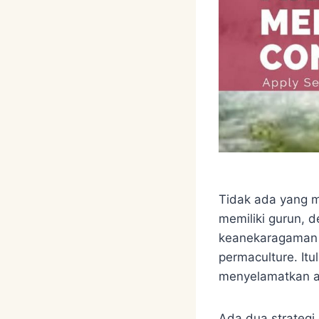
Tidak ada yang men
memiliki gurun, 
keanekaragaman ha
permaculture. I
menyelamatkan ai
Ada dua strategi