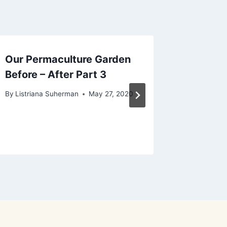
Our Permaculture Garden
Metode
Before – After Part 3
Limbah 
Water 
By
Listriana Suherman
May 27, 2020
Aquacu
By
Listria