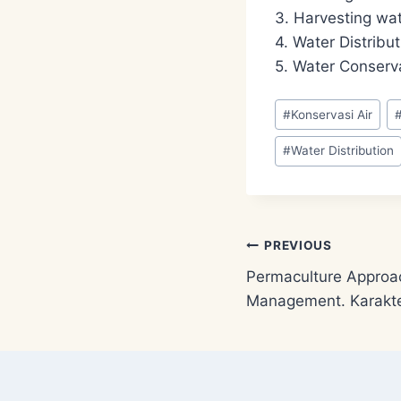
3. Harvesting wa
4. Water Distrib
5. Water Conserv
Post
#
Konservasi Air
Tags:
#
Water Distribution
Post
PREVIOUS
Permaculture Approa
navigation
Management. Karakte