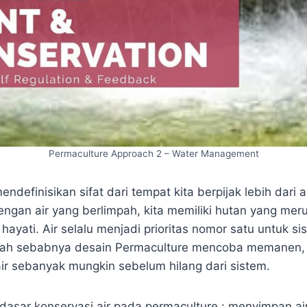
Permaculture Approach 2 – Water Management
definisikan sifat dari tempat kita berpijak lebih dari ai
dengan air yang berlimpah, kita memiliki hutan yang me
yati. Air selalu menjadi prioritas nomor satu untuk si
tulah sebabnya desain Permaculture mencoba memanen
r sebanyak mungkin sebelum hilang dari sistem.
 dasar konservasi air pada permaculture : menyimpan ai