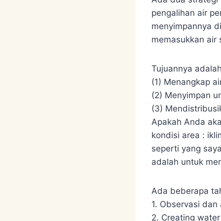
pengalihan air p
menyimpannya di
memasukkan air sa
Tujuannya adalah
(1) Menangkap ai
(2) Menyimpan un
(3) Mendistribusi
Apakah Anda akan
kondisi area : ik
seperti yang say
adalah untuk men
Ada beberapa ta
1. Observasi dan
2. Creating wate