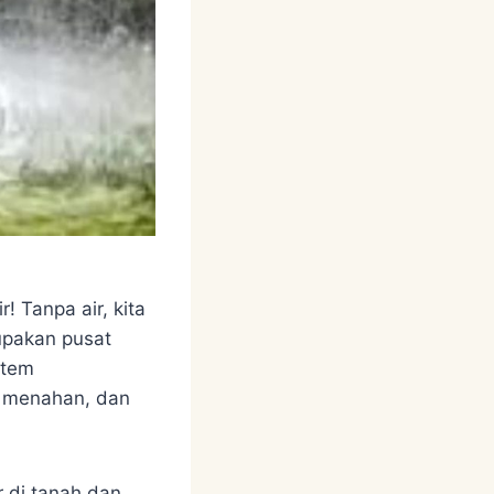
r! Tanpa air, kita
rupakan pusat
stem
, menahan, dan
r di tanah dan