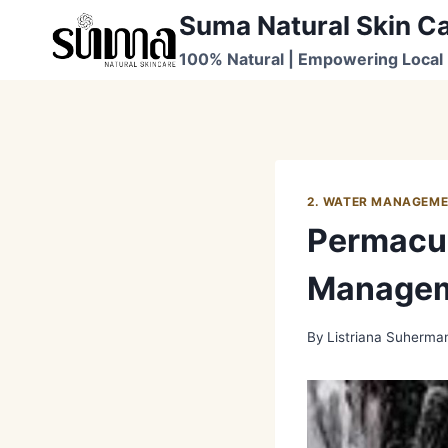
Skip
Suma Natural Skin C
to
100% Natural | Empowering Local 
content
2. WATER MANAGEM
Permacul
Manage
By
Listriana Suherma