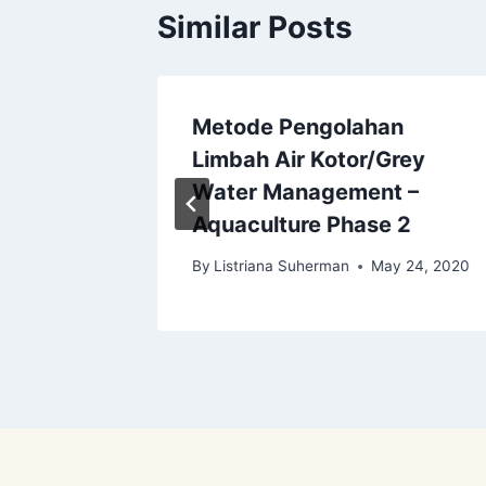
Similar Posts
Metode Pengolahan
Limbah Air Kotor/Grey
 27, 2020
Water Management –
Aquaculture Phase 2
By
Listriana Suherman
May 24, 2020