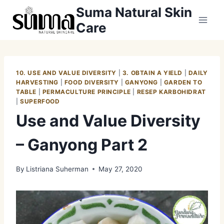
Skip
Suma Natural Skin
to
Care
content
10. USE AND VALUE DIVERSITY
|
3. OBTAIN A YIELD
|
DAILY
HARVESTING
|
FOOD DIVERSITY
|
GANYONG
|
GARDEN TO
TABLE
|
PERMACULTURE PRINCIPLE
|
RESEP KARBOHIDRAT
|
SUPERFOOD
Use and Value Diversity
– Ganyong Part 2
By
Listriana Suherman
May 27, 2020