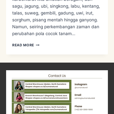
sagu, jagung, ubi, singkong, labu, kentang,
talas, suweg, gembili, gadung, uwi, irut,
sorghum, pisang mentah hingga ganyong.
Namun, seiring perkembangan zaman dan
perubahan pola cocok tanam…
USE
READ MORE
AND
VALUE
DIVERSITY
–
GANYONG
PART
1