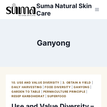
Skip
Suma Natural Skin
to
Care
content
Ganyong
10. USE AND VALUE DIVERSITY
|
3. OBTAIN A YIELD
|
DAILY HARVESTING
|
FOOD DIVERSITY
|
GANYONG
|
GARDEN TO TABLE
|
PERMACULTURE PRINCIPLE
|
RESEP KARBOHIDRAT
|
SUPERFOOD
Use and Value Diversity –