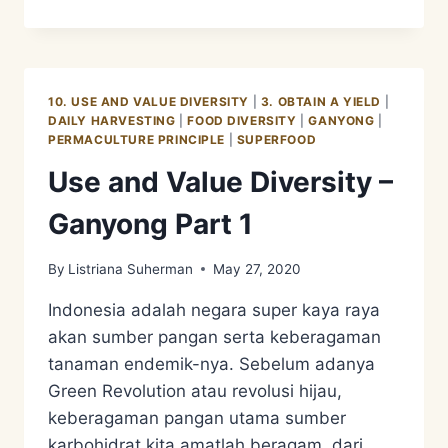
AND
VALUE
DIVERSITY
–
GANYONG
10. USE AND VALUE DIVERSITY
|
3. OBTAIN A YIELD
|
PART
DAILY HARVESTING
|
FOOD DIVERSITY
|
GANYONG
|
2
PERMACULTURE PRINCIPLE
|
SUPERFOOD
Use and Value Diversity –
Ganyong Part 1
By
Listriana Suherman
May 27, 2020
Indonesia adalah negara super kaya raya
akan sumber pangan serta keberagaman
tanaman endemik-nya. Sebelum adanya
Green Revolution atau revolusi hijau,
keberagaman pangan utama sumber
karbohidrat kita amatlah beragam, dari