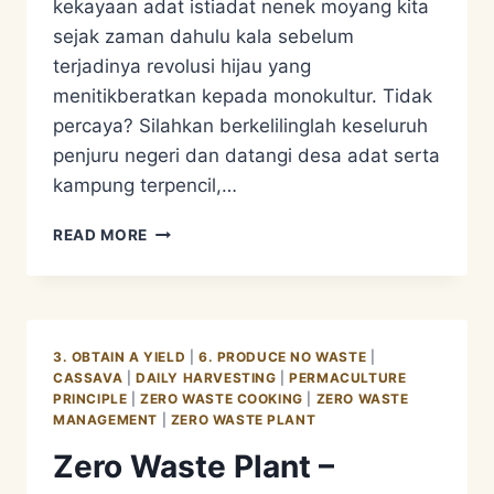
kekayaan adat istiadat nenek moyang kita
sejak zaman dahulu kala sebelum
terjadinya revolusi hijau yang
menitikberatkan kepada monokultur. Tidak
percaya? Silahkan berkelilinglah keseluruh
penjuru negeri dan datangi desa adat serta
kampung terpencil,…
PERMACULTURE
READ MORE
=
PERMANENT
AGRICULTURE
=
KETAHANAN
3. OBTAIN A YIELD
|
6. PRODUCE NO WASTE
|
PANGAN
CASSAVA
|
DAILY HARVESTING
|
PERMACULTURE
=
PRINCIPLE
|
ZERO WASTE COOKING
|
ZERO WASTE
KETAHANAN
MANAGEMENT
|
ZERO WASTE PLANT
BENIH
Zero Waste Plant –
=
SUSTAINABILITY