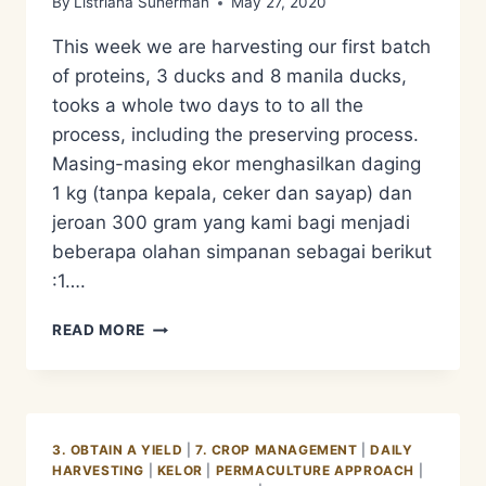
By
Listriana Suherman
May 27, 2020
This week we are harvesting our first batch
of proteins, 3 ducks and 8 manila ducks,
tooks a whole two days to to all the
process, including the preserving process.
Masing-masing ekor menghasilkan daging
1 kg (tanpa kepala, ceker dan sayap) dan
jeroan 300 gram yang kami bagi menjadi
beberapa olahan simpanan sebagai berikut
:1….
KETAHANAN
READ MORE
PANGAN
–
PROTEIN
HARVESTING
DAN
3. OBTAIN A YIELD
|
7. CROP MANAGEMENT
|
DAILY
CARA
HARVESTING
|
KELOR
|
PERMACULTURE APPROACH
|
MENGAWETKANNYA