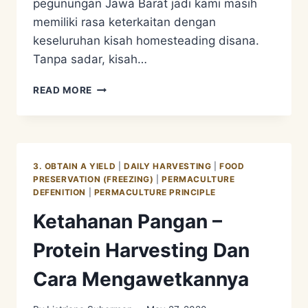
pegunungan Jawa Barat jadi kami masih
memiliki rasa keterkaitan dengan
keseluruhan kisah homesteading disana.
Tanpa sadar, kisah…
KETAHANAN
READ MORE
PANGAN
–
PROTEIN
HARVESTING
PART
3. OBTAIN A YIELD
|
DAILY HARVESTING
|
FOOD
2
PRESERVATION (FREEZING)
|
PERMACULTURE
DEFENITION
|
PERMACULTURE PRINCIPLE
Ketahanan Pangan –
Protein Harvesting Dan
Cara Mengawetkannya