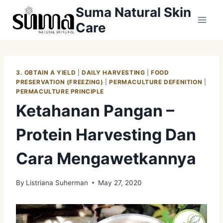
Skip
Suma Natural Skin
to
Care
content
3. OBTAIN A YIELD
|
DAILY HARVESTING
|
FOOD
PRESERVATION (FREEZING)
|
PERMACULTURE DEFENITION
|
PERMACULTURE PRINCIPLE
Ketahanan Pangan –
Protein Harvesting Dan
Cara Mengawetkannya
By
Listriana Suherman
May 27, 2020