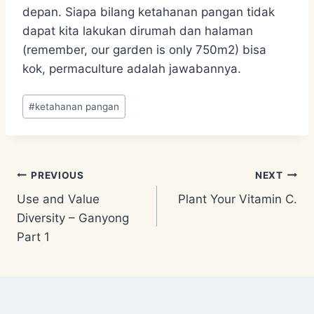
depan. Siapa bilang ketahanan pangan tidak
dapat kita lakukan dirumah dan halaman
(remember, our garden is only 750m2) bisa
kok, permaculture adalah jawabannya.
Post
#
ketahanan pangan
Tags:
Post
PREVIOUS
NEXT
Use and Value
Plant Your Vitamin C.
navigation
Diversity – Ganyong
Part 1