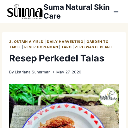
Skip
Suma Natural Skin
to
Care
content
3. OBTAIN A YIELD
|
DAILY HARVESTING
|
GARDEN TO
TABLE
|
RESEP GORENGAN
|
TARO
|
ZERO WASTE PLANT
Resep Perkedel Talas
By
Listriana Suherman
May 27, 2020