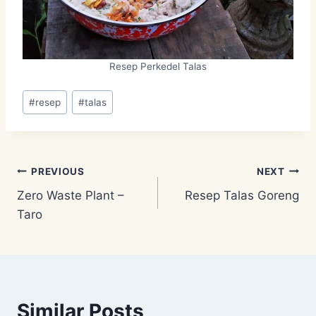
Resep Perkedel Talas
Post
#
resep
#
talas
Tags:
Post
PREVIOUS
NEXT
Zero Waste Plant –
Resep Talas Goreng
navigation
Taro
Similar Posts