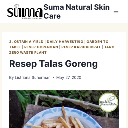
Skip
Suma Natural Skin
to
Care
content
3. OBTAIN A YIELD
|
DAILY HARVESTING
|
GARDEN TO
TABLE
|
RESEP GORENGAN
|
RESEP KARBOHIDRAT
|
TARO
|
ZERO WASTE PLANT
Resep Talas Goreng
By
Listriana Suherman
May 27, 2020