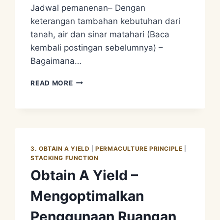
Jadwal pemanenan– Dengan
keterangan tambahan kebutuhan dari
tanah, air dan sinar matahari (Baca
kembali postingan sebelumnya) –
Bagaimana…
PERMACULTURE
READ MORE
DESIGN
SYSTEM
2
–
MENENTUKAN
KEBUTUHAN
3. OBTAIN A YIELD
|
PERMACULTURE PRINCIPLE
|
USER
STACKING FUNCTION
Obtain A Yield –
Mengoptimalkan
Penggunaan Ruangan