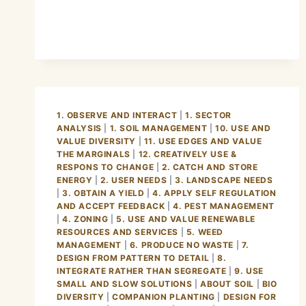
MULTIPLE
FUNCTION.
1. OBSERVE AND INTERACT
|
1. SECTOR
ANALYSIS
|
1. SOIL MANAGEMENT
|
10. USE AND
VALUE DIVERSITY
|
11. USE EDGES AND VALUE
THE MARGINALS
|
12. CREATIVELY USE &
RESPONS TO CHANGE
|
2. CATCH AND STORE
ENERGY
|
2. USER NEEDS
|
3. LANDSCAPE NEEDS
|
3. OBTAIN A YIELD
|
4. APPLY SELF REGULATION
AND ACCEPT FEEDBACK
|
4. PEST MANAGEMENT
|
4. ZONING
|
5. USE AND VALUE RENEWABLE
RESOURCES AND SERVICES
|
5. WEED
MANAGEMENT
|
6. PRODUCE NO WASTE
|
7.
DESIGN FROM PATTERN TO DETAIL
|
8.
INTEGRATE RATHER THAN SEGREGATE
|
9. USE
SMALL AND SLOW SOLUTIONS
|
ABOUT SOIL
|
BIO
DIVERSITY
|
COMPANION PLANTING
|
DESIGN FOR