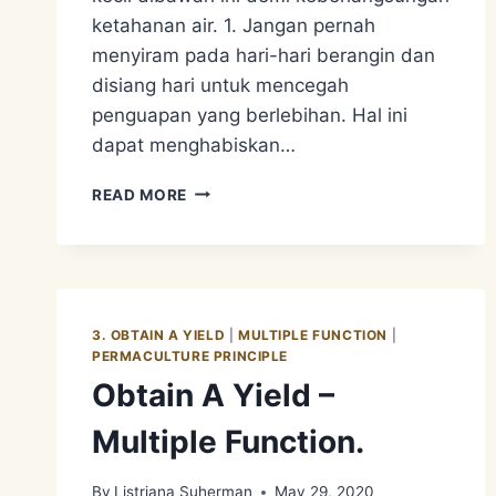
ketahanan air. 1. Jangan pernah
menyiram pada hari-hari berangin dan
disiang hari untuk mencegah
penguapan yang berlebihan. Hal ini
dapat menghabiskan…
PERMACULTURE
READ MORE
APPROACH
2
–
WATER
CONSERVATION.
KONSERVASI
3. OBTAIN A YIELD
|
MULTIPLE FUNCTION
|
AIR
PERMACULTURE PRINCIPLE
DARI
Obtain A Yield –
KEBUN
Multiple Function.
By
Listriana Suherman
May 29, 2020