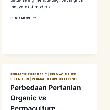
untuk saling mendukung. Sayangnya
masyarakat modern…
PRINSIP
READ MORE
PERMACULTURE
8
–
INTEGRATE
RATHER
THAN
SEGREGATE
PERMACULTURE BASIC
|
PERMACULTURE
DEFENITION
|
PERMACULTURE DIFFERENCE
Perbedaan Pertanian
Organic vs
Permaculture