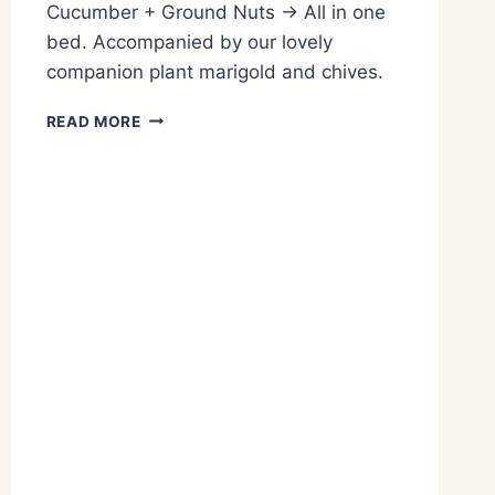
Cucumber + Ground Nuts -> All in one
bed. Accompanied by our lovely
companion plant marigold and chives.
THREE
READ MORE
SISTERS
AT
PERMACULTURE
(STACKING
FUNCTION)