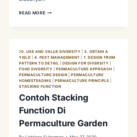
OBTAIN
READ MORE
A
YIELD
–
MENGOPTIMALKAN
PENGGUNAAN
RUANGAN
10. USE AND VALUE DIVERSITY
|
3. OBTAIN A
ATAU
YIELD
|
4. PEST MANAGEMENT
|
7. DESIGN FROM
LAHAN
PATTERN TO DETAIL
|
DESIGN FOR DIVERSITY
|
FOOD DIVERSITY
|
PERMACULTURE APPROACH
|
PERMACULTURE DESIGN
|
PERMACULTURE
HOMESTEADING
|
PERMACULTURE PRINCIPLE
|
STACKING FUNCTION
Contoh Stacking
Function Di
Permaculture Garden
By
Listriana Suherman
May 27, 2020