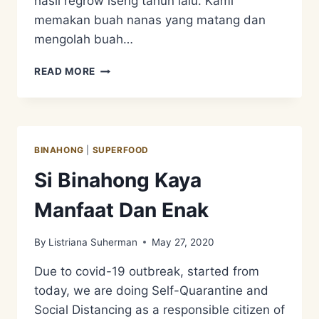
hasil regrow iseng tahun lalu. Kami
memakan buah nanas yang matang dan
mengolah buah…
REGROW
READ MORE
DAN
PENGGUNAAN
KULIT
NANAS
UNTUK
BINAHONG
|
SUPERFOOD
MINUMAN
PROBIOTIK
Si Binahong Kaya
SERTA
CUKA
Manfaat Dan Enak
BUAH
By
Listriana Suherman
May 27, 2020
Due to covid-19 outbreak, started from
today, we are doing Self-Quarantine and
Social Distancing as a responsible citizen of