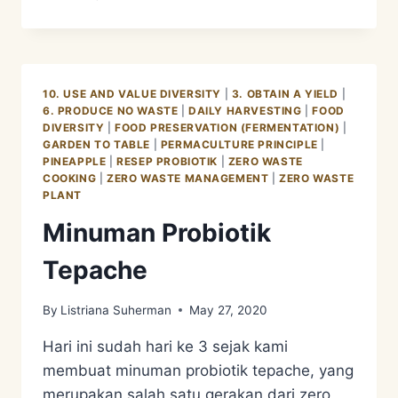
DESIGN
SYSTEM
3
–
MENGUNGKAP
10. USE AND VALUE DIVERSITY
|
3. OBTAIN A YIELD
|
RAHASIA
6. PRODUCE NO WASTE
|
DAILY HARVESTING
|
FOOD
TANAH/SOIL
DIVERSITY
|
FOOD PRESERVATION (FERMENTATION)
|
GARDEN TO TABLE
|
PERMACULTURE PRINCIPLE
|
PINEAPPLE
|
RESEP PROBIOTIK
|
ZERO WASTE
COOKING
|
ZERO WASTE MANAGEMENT
|
ZERO WASTE
PLANT
Minuman Probiotik
Tepache
By
Listriana Suherman
May 27, 2020
Hari ini sudah hari ke 3 sejak kami
membuat minuman probiotik tepache, yang
merupakan salah satu gerakan dari zero