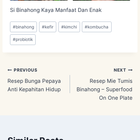
Si Binahong Kaya Manfaat Dan Enak
Post
#
binahong
#
kefir
#
kimchi
#
kombucha
Tags:
#
probiotik
Post
PREVIOUS
NEXT
Resep Bunga Pepaya
Resep Mie Tumis
navigation
Anti Kepahitan Hidup
Binahong – Superfood
On One Plate