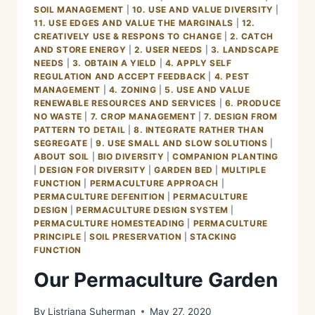
SOIL MANAGEMENT
|
10. USE AND VALUE DIVERSITY
|
11. USE EDGES AND VALUE THE MARGINALS
|
12.
CREATIVELY USE & RESPONS TO CHANGE
|
2. CATCH
AND STORE ENERGY
|
2. USER NEEDS
|
3. LANDSCAPE
NEEDS
|
3. OBTAIN A YIELD
|
4. APPLY SELF
REGULATION AND ACCEPT FEEDBACK
|
4. PEST
MANAGEMENT
|
4. ZONING
|
5. USE AND VALUE
RENEWABLE RESOURCES AND SERVICES
|
6. PRODUCE
NO WASTE
|
7. CROP MANAGEMENT
|
7. DESIGN FROM
PATTERN TO DETAIL
|
8. INTEGRATE RATHER THAN
SEGREGATE
|
9. USE SMALL AND SLOW SOLUTIONS
|
ABOUT SOIL
|
BIO DIVERSITY
|
COMPANION PLANTING
|
DESIGN FOR DIVERSITY
|
GARDEN BED
|
MULTIPLE
FUNCTION
|
PERMACULTURE APPROACH
|
PERMACULTURE DEFENITION
|
PERMACULTURE
DESIGN
|
PERMACULTURE DESIGN SYSTEM
|
PERMACULTURE HOMESTEADING
|
PERMACULTURE
PRINCIPLE
|
SOIL PRESERVATION
|
STACKING
FUNCTION
Our Permaculture Garden
By
Listriana Suherman
May 27, 2020