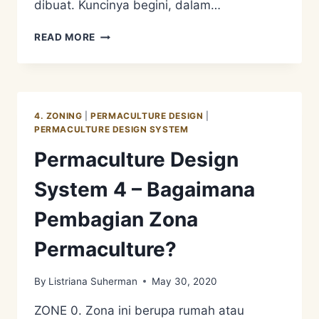
dibuat. Kuncinya begini, dalam…
PERMACULTURE
READ MORE
APPROACH
3
–
PEST
MANAGEMENT.
4. ZONING
|
PERMACULTURE DESIGN
|
DESIGN
PERMACULTURE DESIGN SYSTEM
FOR
Permaculture Design
DIVERSITY
System 4 – Bagaimana
Pembagian Zona
Permaculture?
By
Listriana Suherman
May 30, 2020
ZONE 0. Zona ini berupa rumah atau