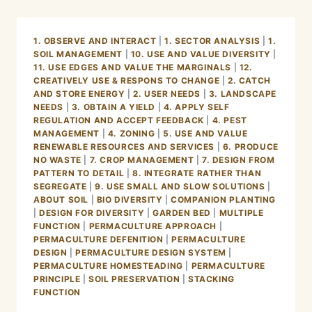
BEFORE
–
AFTER
1. OBSERVE AND INTERACT
|
1. SECTOR ANALYSIS
|
1.
PART
SOIL MANAGEMENT
|
10. USE AND VALUE DIVERSITY
|
3
11. USE EDGES AND VALUE THE MARGINALS
|
12.
CREATIVELY USE & RESPONS TO CHANGE
|
2. CATCH
AND STORE ENERGY
|
2. USER NEEDS
|
3. LANDSCAPE
NEEDS
|
3. OBTAIN A YIELD
|
4. APPLY SELF
REGULATION AND ACCEPT FEEDBACK
|
4. PEST
MANAGEMENT
|
4. ZONING
|
5. USE AND VALUE
RENEWABLE RESOURCES AND SERVICES
|
6. PRODUCE
NO WASTE
|
7. CROP MANAGEMENT
|
7. DESIGN FROM
PATTERN TO DETAIL
|
8. INTEGRATE RATHER THAN
SEGREGATE
|
9. USE SMALL AND SLOW SOLUTIONS
|
ABOUT SOIL
|
BIO DIVERSITY
|
COMPANION PLANTING
|
DESIGN FOR DIVERSITY
|
GARDEN BED
|
MULTIPLE
FUNCTION
|
PERMACULTURE APPROACH
|
PERMACULTURE DEFENITION
|
PERMACULTURE
DESIGN
|
PERMACULTURE DESIGN SYSTEM
|
PERMACULTURE HOMESTEADING
|
PERMACULTURE
PRINCIPLE
|
SOIL PRESERVATION
|
STACKING
FUNCTION