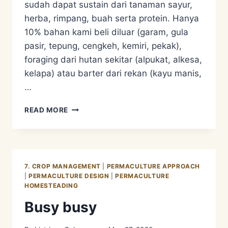
sudah dapat sustain dari tanaman sayur,
herba, rimpang, buah serta protein. Hanya
10% bahan kami beli diluar (garam, gula
pasir, tepung, cengkeh, kemiri, pekak),
foraging dari hutan sekitar (alpukat, alkesa,
kelapa) atau barter dari rekan (kayu manis,
…
KETAHANAN
READ MORE
PANGAN
–
PROTEIN
7. CROP MANAGEMENT
|
PERMACULTURE APPROACH
|
PERMACULTURE DESIGN
|
PERMACULTURE
HOMESTEADING
Busy busy