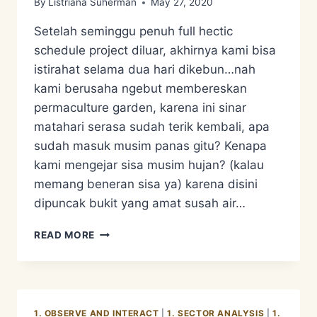
By
Listriana Suherman
May 27, 2020
Setelah seminggu penuh full hectic
schedule project diluar, akhirnya kami bisa
istirahat selama dua hari dikebun…nah
kami berusaha ngebut membereskan
permaculture garden, karena ini sinar
matahari serasa sudah terik kembali, apa
sudah masuk musim panas gitu? Kenapa
kami mengejar sisa musim hujan? (kalau
memang beneran sisa ya) karena disini
dipuncak bukit yang amat susah air…
BUSY
READ MORE
BUSY
1. OBSERVE AND INTERACT
|
1. SECTOR ANALYSIS
|
1.