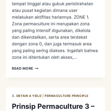
tempat tinggal atau gubuk peristirahatan
atau pusat kegiatan dimana user
melakukan aktifitas hariannya. ZONE 1.
Zona permaculture ini merupakan zona
yang paling intensif digunakan, dikelola
dan dikendalikan, serta area terdekat
dengan zona 0, dan juga termasuk area
yang paling sering diakses. Ingatlah bahwa
zona ini ditentukan oleh akses,…
PERMACULTURE
READ MORE
DESIGN
SYSTEM
4
–
BAGAIMANA
3. OBTAIN A YIELD
|
PERMACULTURE PRINCIPLE
PEMBAGIAN
ZONA
Prinsip Permaculture 3 –
PERMACULTURE?