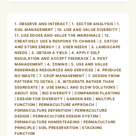
ORGANIC
VS
PERMACULTURE
1. OBSERVE AND INTERACT
|
1. SECTOR ANALYSIS
|
1.
SOIL MANAGEMENT
|
10. USE AND VALUE DIVERSITY
|
11. USE EDGES AND VALUE THE MARGINALS
|
12.
CREATIVELY USE & RESPONS TO CHANGE
|
2. CATCH
AND STORE ENERGY
|
2. USER NEEDS
|
3. LANDSCAPE
NEEDS
|
3. OBTAIN A YIELD
|
4. APPLY SELF
REGULATION AND ACCEPT FEEDBACK
|
4. PEST
MANAGEMENT
|
4. ZONING
|
5. USE AND VALUE
RENEWABLE RESOURCES AND SERVICES
|
6. PRODUCE
NO WASTE
|
7. CROP MANAGEMENT
|
7. DESIGN FROM
PATTERN TO DETAIL
|
8. INTEGRATE RATHER THAN
SEGREGATE
|
9. USE SMALL AND SLOW SOLUTIONS
|
ABOUT SOIL
|
BIO DIVERSITY
|
COMPANION PLANTING
|
DESIGN FOR DIVERSITY
|
GARDEN BED
|
MULTIPLE
FUNCTION
|
PERMACULTURE APPROACH
|
PERMACULTURE DEFENITION
|
PERMACULTURE
DESIGN
|
PERMACULTURE DESIGN SYSTEM
|
PERMACULTURE HOMESTEADING
|
PERMACULTURE
PRINCIPLE
|
SOIL PRESERVATION
|
STACKING
FUNCTION