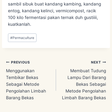
sambil sibuk buat kandang kambing, kandang
entog, kandang kelinci, vermicompost, racik
100 kilo fermentasi pakan ternak duh gustiiii,
kuatkanlah.
Post
#
Permaculture
Tags:
Post
PREVIOUS
NEXT
Menggunakan
Membuat Tudung
navigation
Tembikar Bekas
Lampu Dari Barang
Sebagai Metode
Bekas Sebagai
Pengolahan Limbah
Metode Pengolahan
Barang Bekas
Limbah Barang Bekas