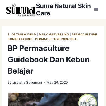
Skip
Suma Natural Skin
to
Care
content
3. OBTAIN A YIELD
|
DAILY HARVESTING
|
PERMACULTURE
HOMESTEADING
|
PERMACULTURE PRINCIPLE
BP Permaculture
Guidebook Dan Kebun
Belajar
By
Listriana Suherman
May 26, 2020