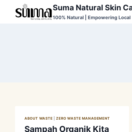
Skip
Suma Natural Skin C
to
100% Natural | Empowering Local 
content
ABOUT WASTE
|
ZERO WASTE MANAGEMENT
Sampah Organik Kita