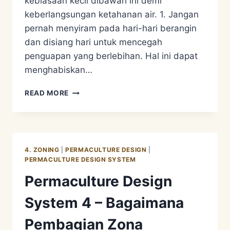
kebiasaan kecil dibawah ini demi
keberlangsungan ketahanan air. 1. Jangan
pernah menyiram pada hari-hari berangin
dan disiang hari untuk mencegah
penguapan yang berlebihan. Hal ini dapat
menghabiskan…
PERMACULTURE
READ MORE
APPROACH
2
–
WATER
CONSERVATION.
4. ZONING
|
PERMACULTURE DESIGN
|
KONSERVASI
PERMACULTURE DESIGN SYSTEM
AIR
Permaculture Design
DARI
KEBUN
System 4 – Bagaimana
Pembagian Zona