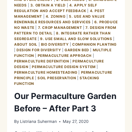
NEEDS
|
3. OBTAIN A YIELD
|
4. APPLY SELF
REGULATION AND ACCEPT FEEDBACK
|
4. PEST
MANAGEMENT
|
4. ZONING
|
5. USE AND VALUE
RENEWABLE RESOURCES AND SERVICES
|
6. PRODUCE
NO WASTE
|
7. CROP MANAGEMENT
|
7. DESIGN FROM
PATTERN TO DETAIL
|
8. INTEGRATE RATHER THAN
SEGREGATE
|
9. USE SMALL AND SLOW SOLUTIONS
|
ABOUT SOIL
|
BIO DIVERSITY
|
COMPANION PLANTING
|
DESIGN FOR DIVERSITY
|
GARDEN BED
|
MULTIPLE
FUNCTION
|
PERMACULTURE APPROACH
|
PERMACULTURE DEFENITION
|
PERMACULTURE
DESIGN
|
PERMACULTURE DESIGN SYSTEM
|
PERMACULTURE HOMESTEADING
|
PERMACULTURE
PRINCIPLE
|
SOIL PRESERVATION
|
STACKING
FUNCTION
Our Permaculture Garden
Before – After Part 3
By
Listriana Suherman
May 27, 2020