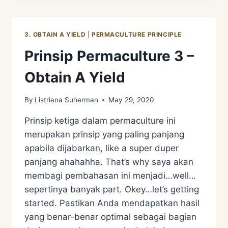
4
–
BAGAIMANA
3. OBTAIN A YIELD
|
PERMACULTURE PRINCIPLE
PEMBAGIAN
ZONA
Prinsip Permaculture 3 –
PERMACULTURE?
Obtain A Yield
By
Listriana Suherman
May 29, 2020
Prinsip ketiga dalam permaculture ini
merupakan prinsip yang paling panjang
apabila dijabarkan, like a super duper
panjang ahahahha. That’s why saya akan
membagi pembahasan ini menjadi…well…
sepertinya banyak part. Okey…let’s getting
started. Pastikan Anda mendapatkan hasil
yang benar-benar optimal sebagai bagian