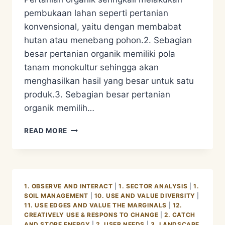
pembukaan lahan seperti pertanian
konvensional, yaitu dengan membabat
hutan atau menebang pohon.2. Sebagian
besar pertanian organik memiliki pola
tanam monokultur sehingga akan
menghasilkan hasil yang besar untuk satu
produk.3. Sebagian besar pertanian
organik memilih…
PERBEDAAN
READ MORE
PERTANIAN
ORGANIC
VS
PERMACULTURE
1. OBSERVE AND INTERACT
|
1. SECTOR ANALYSIS
|
1.
SOIL MANAGEMENT
|
10. USE AND VALUE DIVERSITY
|
11. USE EDGES AND VALUE THE MARGINALS
|
12.
CREATIVELY USE & RESPONS TO CHANGE
|
2. CATCH
AND STORE ENERGY
|
2. USER NEEDS
|
3. LANDSCAPE