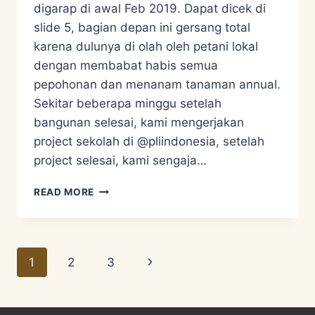
digarap di awal Feb 2019. Dapat dicek di
slide 5, bagian depan ini gersang total
karena dulunya di olah oleh petani lokal
dengan membabat habis semua
pepohonan dan menanam tanaman annual.
Sekitar beberapa minggu setelah
bangunan selesai, kami mengerjakan
project sekolah di @pliindonesia, setelah
project selesai, kami sengaja…
OUR
READ MORE
PERMACULTURE
GARDEN
BEFORE
–
Page
Next
1
2
3
AFTER
PART
navigation
Page
2