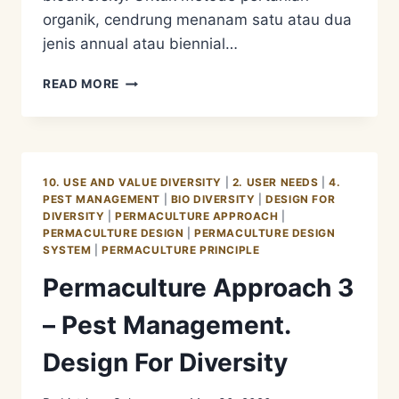
organik, cendrung menanam satu atau dua
jenis annual atau biennial…
PERMACULTURE
READ MORE
APPROACH
3
–
PEST
MANAGEMENT.
10. USE AND VALUE DIVERSITY
|
2. USER NEEDS
|
4.
APA
PEST MANAGEMENT
|
BIO DIVERSITY
|
DESIGN FOR
BENAR
DIVERSITY
|
PERMACULTURE APPROACH
|
KITA
PERMACULTURE DESIGN
|
PERMACULTURE DESIGN
BUTUH
SYSTEM
|
PERMACULTURE PRINCIPLE
DIVERSITY?
Permaculture Approach 3
– Pest Management.
Design For Diversity