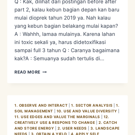
Q : Kak, dilihat dari postingan before after
part 2, kalau kebun bagian depan kan baru
mulai dioprek tahun 2019 ya. Nah kalau
yang kebun bagian belakang mulai kapan?
A : Wahhh, lamaa mulainya. Karena lahan
ini toxic sekali ya, harus didetoxifikasi
sampai full 3 tahun Q : Caranya bagaimana
kak?A : Semuanya sudah tertulis di…
OUR
READ MORE
PERMACULTURE
GARDEN
BEFORE
–
AFTER
1. OBSERVE AND INTERACT
|
1. SECTOR ANALYSIS
|
1.
PART
SOIL MANAGEMENT
|
10. USE AND VALUE DIVERSITY
|
3
11. USE EDGES AND VALUE THE MARGINALS
|
12.
CREATIVELY USE & RESPONS TO CHANGE
|
2. CATCH
AND STORE ENERGY
|
2. USER NEEDS
|
3. LANDSCAPE
NEEDS
|
3. OBTAIN A YIELD
|
4. APPLY SELF