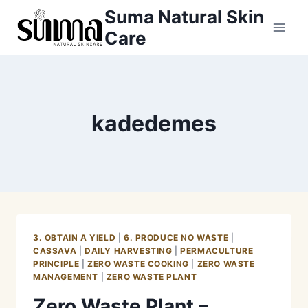
Skip
Suma Natural Skin
to
Care
content
kadedemes
3. OBTAIN A YIELD
|
6. PRODUCE NO WASTE
|
CASSAVA
|
DAILY HARVESTING
|
PERMACULTURE
PRINCIPLE
|
ZERO WASTE COOKING
|
ZERO WASTE
MANAGEMENT
|
ZERO WASTE PLANT
Zero Waste Plant –