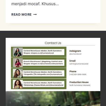
menjadi mocaf. Khusus…
ANCIENT
READ MORE
GLUTEN
FREE
GRAINS
–
SORGHUM
BREAD