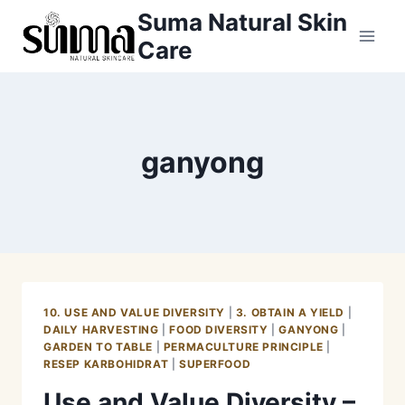
Skip
Suma Natural Skin
to
Care
content
ganyong
10. USE AND VALUE DIVERSITY
|
3. OBTAIN A YIELD
|
DAILY HARVESTING
|
FOOD DIVERSITY
|
GANYONG
|
GARDEN TO TABLE
|
PERMACULTURE PRINCIPLE
|
RESEP KARBOHIDRAT
|
SUPERFOOD
Use and Value Diversity –