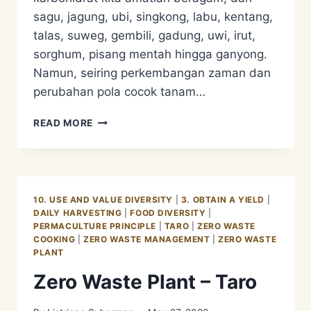
sagu, jagung, ubi, singkong, labu, kentang,
talas, suweg, gembili, gadung, uwi, irut,
sorghum, pisang mentah hingga ganyong.
Namun, seiring perkembangan zaman dan
perubahan pola cocok tanam…
USE
READ MORE
AND
VALUE
DIVERSITY
–
GANYONG
10. USE AND VALUE DIVERSITY
|
3. OBTAIN A YIELD
|
PART
DAILY HARVESTING
|
FOOD DIVERSITY
|
1
PERMACULTURE PRINCIPLE
|
TARO
|
ZERO WASTE
COOKING
|
ZERO WASTE MANAGEMENT
|
ZERO WASTE
PLANT
Zero Waste Plant – Taro