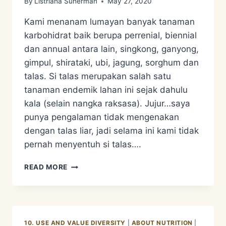
By
Listriana Suherman
May 27, 2020
Kami menanam lumayan banyak tanaman
karbohidrat baik berupa perrenial, biennial
dan annual antara lain, singkong, ganyong,
gimpul, shirataki, ubi, jagung, sorghum dan
talas. Si talas merupakan salah satu
tanaman endemik lahan ini sejak dahulu
kala (selain nangka raksasa). Jujur…saya
punya pengalaman tidak mengenakan
dengan talas liar, jadi selama ini kami tidak
pernah menyentuh si talas….
ZERO
READ MORE
WASTE
PLANT
–
TARO
10. USE AND VALUE DIVERSITY
|
ABOUT NUTRITION
|