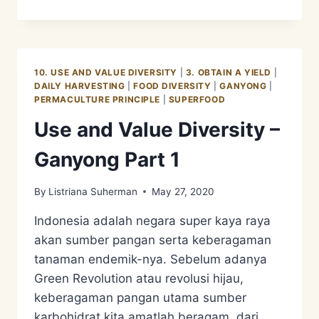
AND
VALUE
DIVERSITY
–
GANYONG
10. USE AND VALUE DIVERSITY
|
3. OBTAIN A YIELD
|
PART
DAILY HARVESTING
|
FOOD DIVERSITY
|
GANYONG
|
2
PERMACULTURE PRINCIPLE
|
SUPERFOOD
Use and Value Diversity –
Ganyong Part 1
By
Listriana Suherman
May 27, 2020
Indonesia adalah negara super kaya raya
akan sumber pangan serta keberagaman
tanaman endemik-nya. Sebelum adanya
Green Revolution atau revolusi hijau,
keberagaman pangan utama sumber
karbohidrat kita amatlah beragam, dari