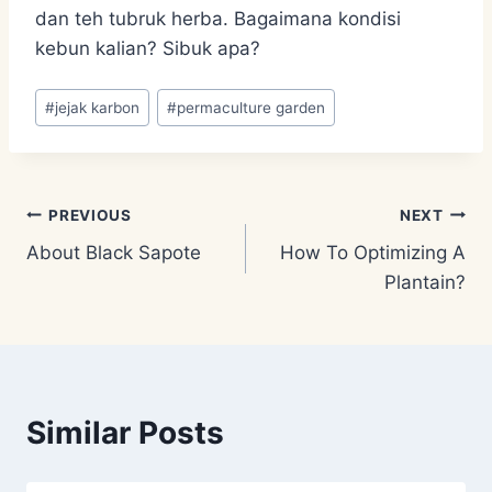
dan teh tubruk herba. Bagaimana kondisi
kebun kalian? Sibuk apa?
Post
#
jejak karbon
#
permaculture garden
Tags:
Post
PREVIOUS
NEXT
About Black Sapote
How To Optimizing A
navigation
Plantain?
Similar Posts