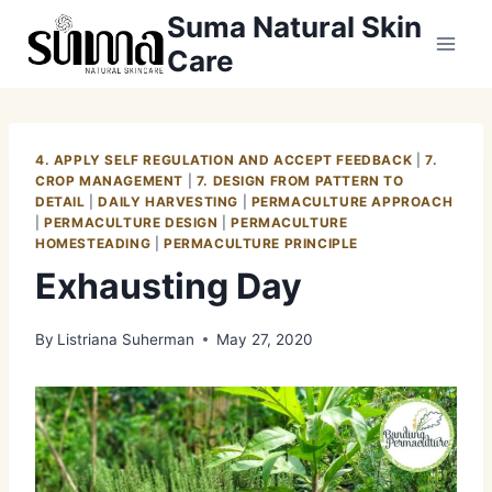
Skip
Suma Natural Skin
to
Care
content
4. APPLY SELF REGULATION AND ACCEPT FEEDBACK
|
7.
CROP MANAGEMENT
|
7. DESIGN FROM PATTERN TO
DETAIL
|
DAILY HARVESTING
|
PERMACULTURE APPROACH
|
PERMACULTURE DESIGN
|
PERMACULTURE
HOMESTEADING
|
PERMACULTURE PRINCIPLE
Exhausting Day
By
Listriana Suherman
May 27, 2020