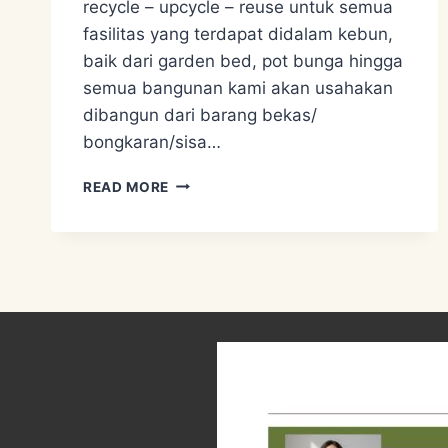
recycle – upcycle – reuse untuk semua
fasilitas yang terdapat didalam kebun,
baik dari garden bed, pot bunga hingga
semua bangunan kami akan usahakan
dibangun dari barang bekas/
bongkaran/sisa…
KAMI
READ MORE
HANYA
MENGGUNAKAN
100%
BARANG
BEKAS
SEBAGAI
METODE
PENGOLAHAN
LIMBAH
BARANG
BEKAS