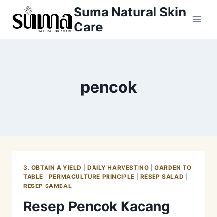
Skip
Suma Natural Skin
to
Care
content
pencok
3. OBTAIN A YIELD
|
DAILY HARVESTING
|
GARDEN TO
TABLE
|
PERMACULTURE PRINCIPLE
|
RESEP SALAD
|
RESEP SAMBAL
Resep Pencok Kacang