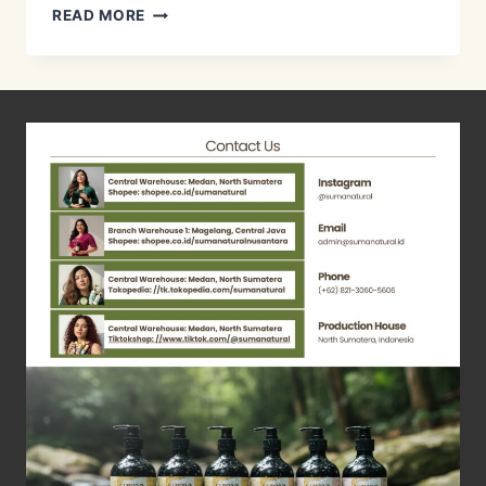
RESEP
READ MORE
PENCOK
KACANG
PANJANG
DAN
DAUN
PRAMBORS