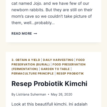
cat named Jojo. and we have few of our
newborn rabbits. But they are still on their
mom’s cave so we couldn’t take picture of
them, well…probably…
RESEP
READ MORE
MIE
KIMCHI
3. OBTAIN A YIELD
|
DAILY HARVESTING
|
FOOD
PRESERVATION (BURIAL)
|
FOOD PRESERVATION
(FERMENTATION)
|
GARDEN TO TABLE
|
PERMACULTURE PRINCIPLE
|
RESEP PROBIOTIK
Resep Probiotik Kimchi
By
Listriana Suherman
May 26, 2020
Look at this beautifull kimchi. Ini adalah