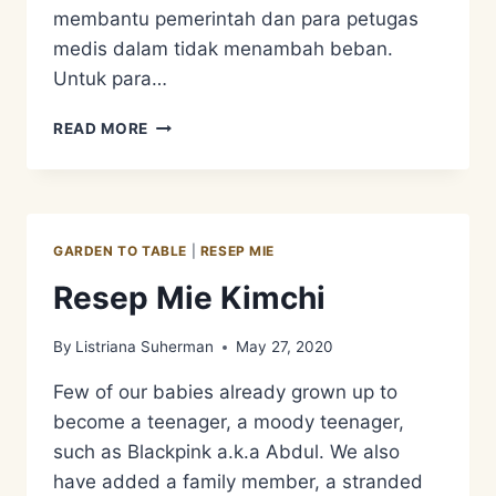
membantu pemerintah dan para petugas
medis dalam tidak menambah beban.
Untuk para…
SI
READ MORE
BINAHONG
KAYA
MANFAAT
DAN
ENAK
GARDEN TO TABLE
|
RESEP MIE
Resep Mie Kimchi
By
Listriana Suherman
May 27, 2020
Few of our babies already grown up to
become a teenager, a moody teenager,
such as Blackpink a.k.a Abdul. We also
have added a family member, a stranded