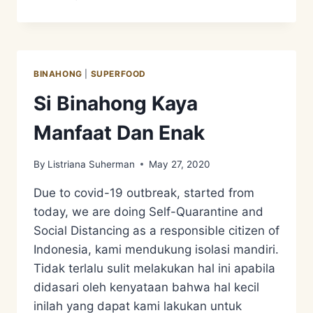
DESIGN
SYSTEM
3
–
MENGUNGKAP
BINAHONG
|
SUPERFOOD
RAHASIA
TANAH/SOIL
Si Binahong Kaya
Manfaat Dan Enak
By
Listriana Suherman
May 27, 2020
Due to covid-19 outbreak, started from
today, we are doing Self-Quarantine and
Social Distancing as a responsible citizen of
Indonesia, kami mendukung isolasi mandiri.
Tidak terlalu sulit melakukan hal ini apabila
didasari oleh kenyataan bahwa hal kecil
inilah yang dapat kami lakukan untuk