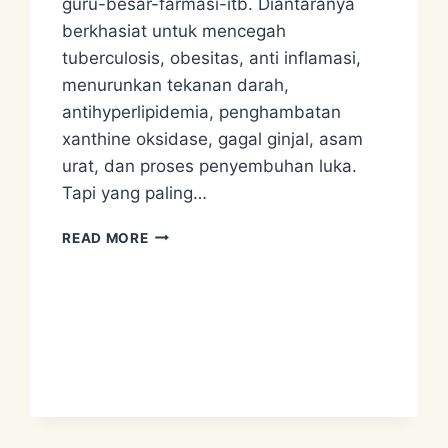
guru-besar-farmasi-itb. Diantaranya
berkhasiat untuk mencegah
tuberculosis, obesitas, anti inflamasi,
menurunkan tekanan darah,
antihyperlipidemia, penghambatan
xanthine oksidase, gagal ginjal, asam
urat, dan proses penyembuhan luka.
Tapi yang paling…
RESEP
READ MORE
MIE
TUMIS
BINAHONG
–
SUPERFOOD
ON
ONE
PLATE