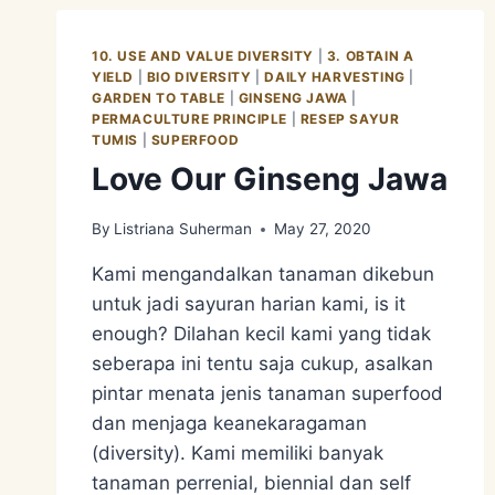
–
AFTER
PART
10. USE AND VALUE DIVERSITY
|
3. OBTAIN A
3
YIELD
|
BIO DIVERSITY
|
DAILY HARVESTING
|
GARDEN TO TABLE
|
GINSENG JAWA
|
PERMACULTURE PRINCIPLE
|
RESEP SAYUR
TUMIS
|
SUPERFOOD
Love Our Ginseng Jawa
By
Listriana Suherman
May 27, 2020
Kami mengandalkan tanaman dikebun
untuk jadi sayuran harian kami, is it
enough? Dilahan kecil kami yang tidak
seberapa ini tentu saja cukup, asalkan
pintar menata jenis tanaman superfood
dan menjaga keanekaragaman
(diversity). Kami memiliki banyak
tanaman perrenial, biennial dan self