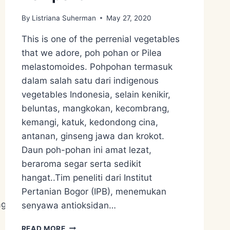
By
Listriana Suherman
May 27, 2020
This is one of the perrenial vegetables
that we adore, poh pohan or Pilea
melastomoides. Pohpohan termasuk
dalam salah satu dari indigenous
vegetables Indonesia, selain kenikir,
beluntas, mangkokan, kecombrang,
kemangi, katuk, kedondong cina,
antanan, ginseng jawa dan krokot.
Daun poh-pohan ini amat lezat,
beraroma segar serta sedikit
hangat..Tim peneliti dari Institut
Pertanian Bogor (IPB), menemukan
ragam-
senyawa antioksidan…
POH
READ MORE