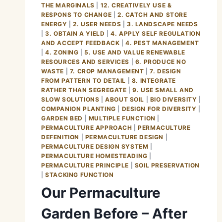
THE MARGINALS
|
12. CREATIVELY USE &
RESPONS TO CHANGE
|
2. CATCH AND STORE
ENERGY
|
2. USER NEEDS
|
3. LANDSCAPE NEEDS
|
3. OBTAIN A YIELD
|
4. APPLY SELF REGULATION
AND ACCEPT FEEDBACK
|
4. PEST MANAGEMENT
|
4. ZONING
|
5. USE AND VALUE RENEWABLE
RESOURCES AND SERVICES
|
6. PRODUCE NO
WASTE
|
7. CROP MANAGEMENT
|
7. DESIGN
FROM PATTERN TO DETAIL
|
8. INTEGRATE
RATHER THAN SEGREGATE
|
9. USE SMALL AND
SLOW SOLUTIONS
|
ABOUT SOIL
|
BIO DIVERSITY
|
COMPANION PLANTING
|
DESIGN FOR DIVERSITY
|
GARDEN BED
|
MULTIPLE FUNCTION
|
PERMACULTURE APPROACH
|
PERMACULTURE
DEFENITION
|
PERMACULTURE DESIGN
|
PERMACULTURE DESIGN SYSTEM
|
PERMACULTURE HOMESTEADING
|
PERMACULTURE PRINCIPLE
|
SOIL PRESERVATION
|
STACKING FUNCTION
Our Permaculture
Garden Before – After