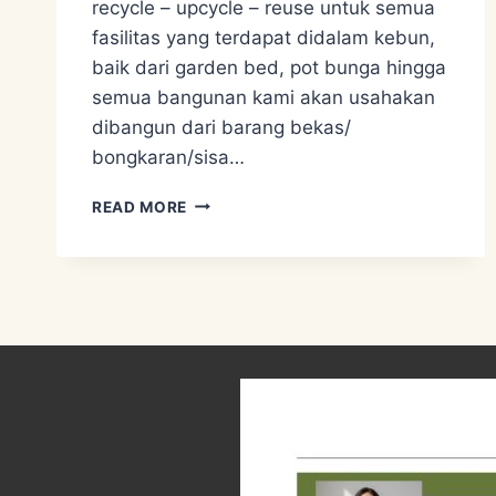
recycle – upcycle – reuse untuk semua
fasilitas yang terdapat didalam kebun,
baik dari garden bed, pot bunga hingga
semua bangunan kami akan usahakan
dibangun dari barang bekas/
bongkaran/sisa…
KAMI
READ MORE
HANYA
MENGGUNAKAN
100%
BARANG
BEKAS
SEBAGAI
METODE
PENGOLAHAN
LIMBAH
BARANG
BEKAS