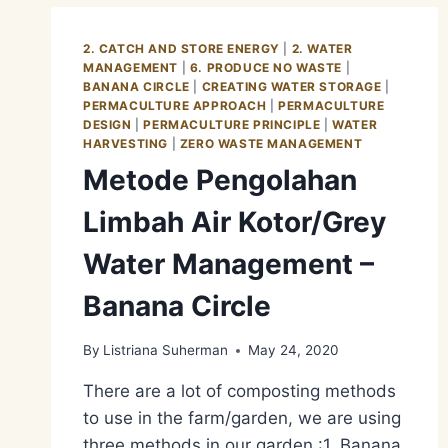
2. CATCH AND STORE ENERGY
|
2. WATER
MANAGEMENT
|
6. PRODUCE NO WASTE
|
BANANA CIRCLE
|
CREATING WATER STORAGE
|
PERMACULTURE APPROACH
|
PERMACULTURE
DESIGN
|
PERMACULTURE PRINCIPLE
|
WATER
HARVESTING
|
ZERO WASTE MANAGEMENT
Metode Pengolahan
Limbah Air Kotor/Grey
Water Management –
Banana Circle
By
Listriana Suherman
May 24, 2020
There are a lot of composting methods
to use in the farm/garden, we are using
three methods in our garden :1. Banana