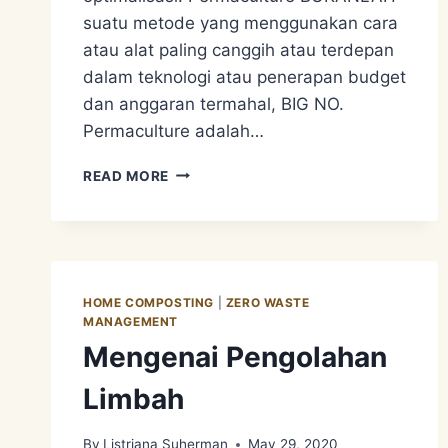
suatu metode yang menggunakan cara
atau alat paling canggih atau terdepan
dalam teknologi atau penerapan budget
dan anggaran termahal, BIG NO.
Permaculture adalah…
PERMACULTURE
READ MORE
APPROACH
2
–
WATER
MANAGEMENT.
MELAKUKAN
HOME COMPOSTING
|
ZERO WASTE
RETENSI
MANAGEMENT
DAN
Mengenai Pengolahan
DISTRIBUSI
AIR
Limbah
By
Listriana Suherman
May 29, 2020