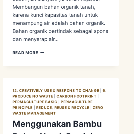
Membangun bahan organik tanah,
karena kunci kapasitas tanah untuk
menampung air adalah bahan organik.
Bahan organik bertindak sebagai spons
dan menyerap air…
PERMACULTURE
READ MORE
APPROACH
2
–
WATER
MANAGEMENT.
MEMBUAT
12. CREATIVELY USE & RESPONS TO CHANGE
|
6.
PENYIMPANAN
PRODUCE NO WASTE
|
CARBON FOOTPRINT
|
AIR
PERMACULTURE BASIC
|
PERMACULTURE
PRINCIPLE
|
REDUCE, REUSE & RECYCLE
|
ZERO
WASTE MANAGEMENT
Menggunakan Bambu