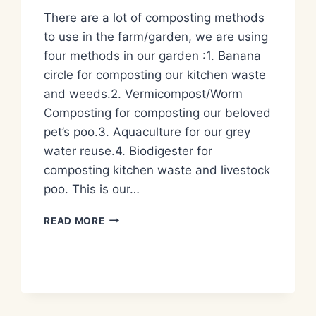
There are a lot of composting methods
to use in the farm/garden, we are using
four methods in our garden :1. Banana
circle for composting our kitchen waste
and weeds.2. Vermicompost/Worm
Composting for composting our beloved
pet’s poo.3. Aquaculture for our grey
water reuse.4. Biodigester for
composting kitchen waste and livestock
poo. This is our…
PENGOLAHAN
READ MORE
LIMBAH
DAPUR/KITCHEN
WASTE
MANAGEMENT
BY
BIODIGESTER