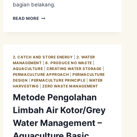
bagian belakang.
MENGGUNAKAN
READ MORE
BAMBU
BEKAS
UNTUK
PARTISI
SEBAGAI
METODE
2. CATCH AND STORE ENERGY
|
2. WATER
PENGOLAHAN
MANAGEMENT
|
6. PRODUCE NO WASTE
|
LIMBAH
AQUACULTURE
|
CREATING WATER STORAGE
|
PERMACULTURE APPROACH
BARANG
|
PERMACULTURE
DESIGN
|
PERMACULTURE PRINCIPLE
|
WATER
BEKAS
HARVESTING
|
ZERO WASTE MANAGEMENT
Metode Pengolahan
Limbah Air Kotor/Grey
Water Management –
Aquaculture Basic