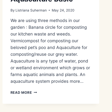
By
Listriana Suherman
May 24, 2020
We are using three methods in our
garden : Banana circle for composting
our kitchen waste and weeds.
Vermicompost for composting our
beloved pet’s poo and Aquaculture for
composting/reuse our grey water.
Aquaculture is any type of water, pond
or wetland environment which grows or
farms aquatic animals and plants. An
aquaculture system provides more…
METODE
READ MORE
PENGOLAHAN
LIMBAH
AIR