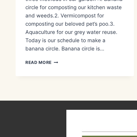
circle for composting our kitchen waste
and weeds.2. Vermicompost for
composting our beloved pet’s poo.3.
Aquaculture for our grey water reuse.
Today is our schedule to make a
banana circle. Banana circle is…
METODE
READ MORE
PENGOLAHAN
LIMBAH
AIR
KOTOR/GREY
WATER
MANAGEMENT
–
BANANA
CIRCLE