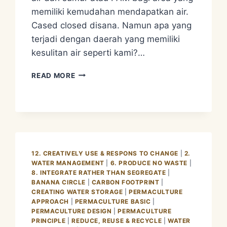
memiliki kemudahan mendapatkan air.
Cased closed disana. Namun apa yang
terjadi dengan daerah yang memiliki
kesulitan air seperti kami?…
PERMACULTURE
READ MORE
APPROACH
2
–
WATER
MANAGEMENT.
MELAKUKAN
PEMANENAN
12. CREATIVELY USE & RESPONS TO CHANGE
|
2.
AIR
WATER MANAGEMENT
|
6. PRODUCE NO WASTE
|
8. INTEGRATE RATHER THAN SEGREGATE
|
BANANA CIRCLE
|
CARBON FOOTPRINT
|
CREATING WATER STORAGE
|
PERMACULTURE
APPROACH
|
PERMACULTURE BASIC
|
PERMACULTURE DESIGN
|
PERMACULTURE
PRINCIPLE
|
REDUCE, REUSE & RECYCLE
|
WATER