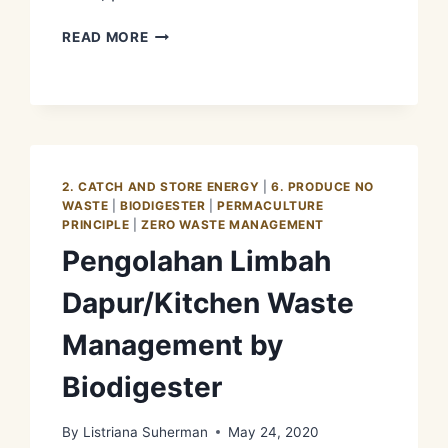
BANANA
READ MORE
CIRCLE
BECOME
AN
OUTDOOR
BATHROOM
2. CATCH AND STORE ENERGY
|
6. PRODUCE NO
WASTE
|
BIODIGESTER
|
PERMACULTURE
PRINCIPLE
|
ZERO WASTE MANAGEMENT
Pengolahan Limbah
Dapur/Kitchen Waste
Management by
Biodigester
By
Listriana Suherman
May 24, 2020