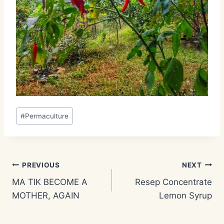
Post
#
Permaculture
Tags:
Post
PREVIOUS
NEXT
MA TIK BECOME A
Resep Concentrate
navigation
MOTHER, AGAIN
Lemon Syrup