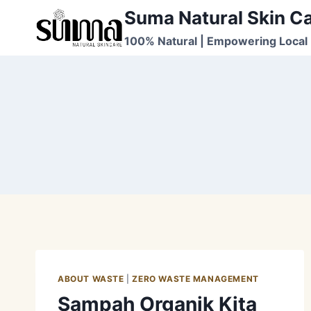
Skip
Suma Natural Skin C
to
100% Natural | Empowering Local 
content
ABOUT WASTE
|
ZERO WASTE MANAGEMENT
Sampah Organik Kita