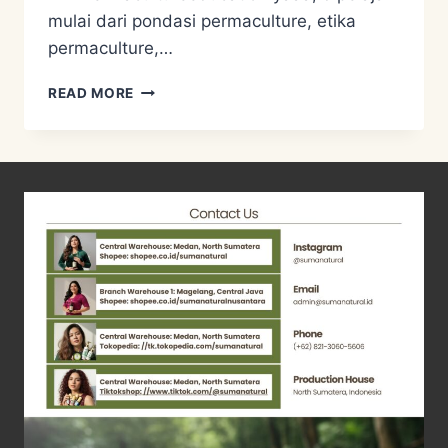
mulai dari pondasi permaculture, etika
permaculture,…
KANI
READ MORE
CINTA
ANDA
CINTA,
PEMBUKTIAN
CINTANYA
DI
LITERASI