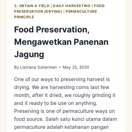
KETAHANAN
3. OBTAIN A YIELD
|
DAILY HARVESTING
|
FOOD
PANGAN
PRESERVATION (DRYING)
|
PERMACULTURE
=
PRINCIPLE
KETAHANAN
Food Preservation,
BENIH
=
Mengawetkan Panenan
SUSTAINABILITY
Jagung
By
Listriana Suherman
May 25, 2020
One of our ways to preserving harvest is
drying. We are harvesting corns last few
month, after it dried, we roughly grinding it
and it ready to be use on anything.
Preserving is one of permaculture ways on
food source. Salah satu kunci utama dalam
permaculture adalah ketahanan pangan