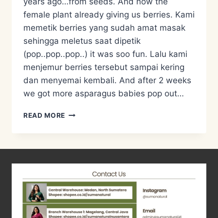
years ago…from seeds. And now the
female plant already giving us berries. Kami
memetik berries yang sudah amat masak
sehingga meletus saat dipetik
(pop..pop..pop..) it was soo fun. Lalu kami
menjemur berries tersebut sampai kering
dan menyemai kembali. And after 2 weeks
we got more asparagus babies pop out…
KETAHANAN
READ MORE
BENIH
DENGAN
MENGUMPULKAN
ASPARAGUS
BERRIES