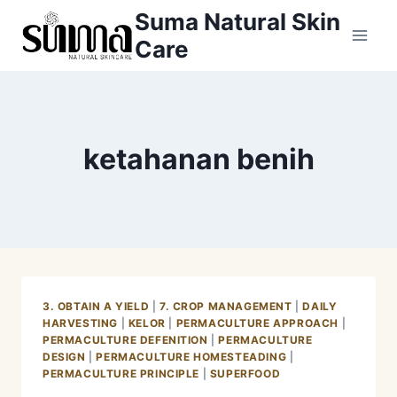
Skip
Suma Natural Skin
to
Care
content
ketahanan benih
3. OBTAIN A YIELD
|
7. CROP MANAGEMENT
|
DAILY
HARVESTING
|
KELOR
|
PERMACULTURE APPROACH
|
PERMACULTURE DEFENITION
|
PERMACULTURE
DESIGN
|
PERMACULTURE HOMESTEADING
|
PERMACULTURE PRINCIPLE
|
SUPERFOOD