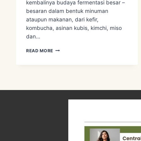
kembalinya budaya fermentasi besar –
besaran dalam bentuk minuman
ataupun makanan, dari kefir,
kombucha, asinan kubis, kimchi, miso
dan…
PERMACULTURE
READ MORE
DESIGN
SYSTEM
3
–
MENGUNGKAP
RAHASIA
TANAH/SOIL