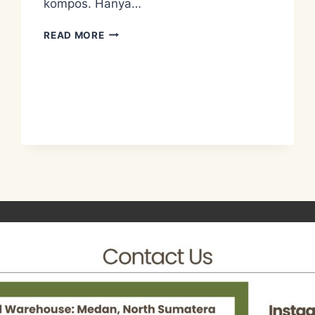
kompos. Hanya…
PENGOLAHAN
READ MORE
LIMBAH
ORGANIK
–
BOKASHI